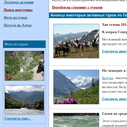
Легенды, истории
Перейти на страницу с турами
Поиск попутчика
Анонсы некоторых активных туров по Г
Фото из туров
Хит сезона 201
Погода на Алтае
К озерам Севе
Несложный кон
проходит по от
Фото из туров
Смотреть про
На лошадях к 
Белуха
- высоча
что позволяет 
космосом. Белу
наступит после
Смотреть про
Сплав по сред
Смотреть еще...
Этот относител
главной водной