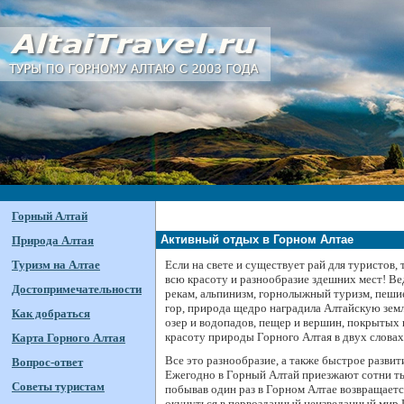
Горный Алтай
Активный отдых в Горном Алтае
Природа Алтая
Туризм на Алтае
Если на свете и существует рай для туристов, 
всю красоту и разнообразие здешних мест! Ве
Достопримечательности
рекам, альпинизм, горнолыжный туризм, пеши
гор, природа щедро наградила Алтайскую земл
Как добраться
озер и водопадов, пещер и вершин, покрытых
красоту природы Горного Алтая в двух словах
Карта Горного Алтая
Все это разнообразие, а также быстрое разви
Вопрос-ответ
Ежегодно в Горный Алтай приезжают сотни ты
Советы туристам
побывав один раз в Горном Алтае возвращаетс
окунуться в первозданный неизведанный мир 