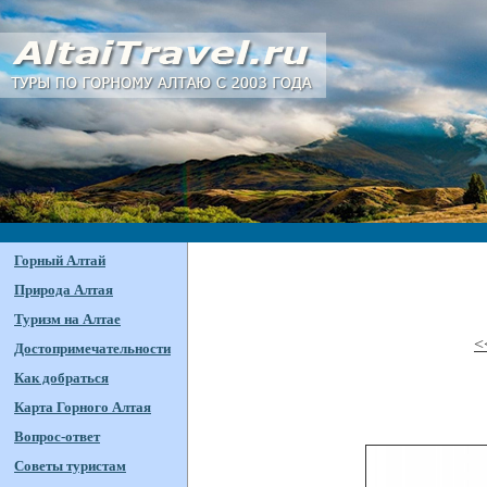
Горный Алтай
Природа Алтая
Туризм на Алтае
<
Достопримечательности
Как добраться
Карта Горного Алтая
Вопрос-ответ
Советы туристам