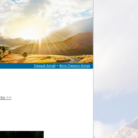
Горный Алтай
>
Фото Горного Алтая
то >>