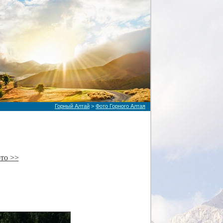
Горный Алтай
>
Фото Горного Алтая
то >>