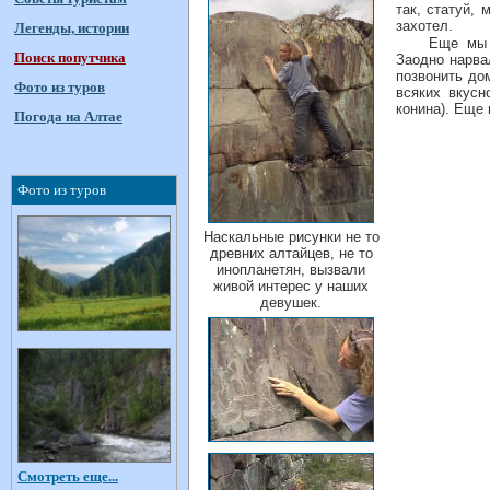
так, статуй,
захотел.
Легенды, истории
Еще мы 
Поиск попутчика
Заодно нарва
позвонить до
Фото из туров
всяких вкусн
конина). Еще 
Погода на Алтае
Фото из туров
Наскальные рисунки не то
древних алтайцев, не то
инопланетян, вызвали
живой интерес у наших
девушек.
Смотреть еще...