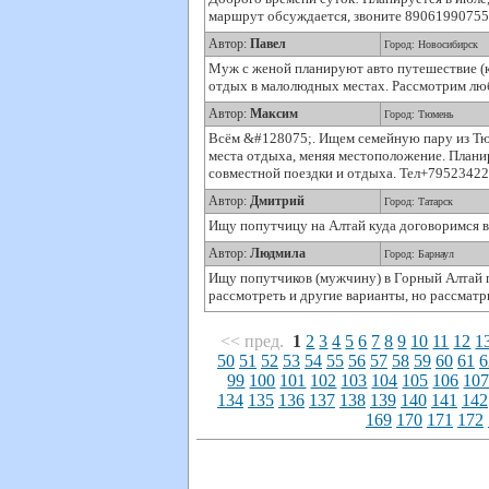
маршрут обсуждается, звоните 89061990755,
Автор:
Павел
Город: Новосибирск
Муж с женой планируют авто путешествие (кр
отдых в малолюдных местах. Рассмотрим лю
Автор:
Максим
Город: Тюмень
Всём &#128075;. Ищем семейную пару из Тюм
места отдыха, меняя местоположение. Планир
совместной поездки и отдыха. Тел+79523422
Автор:
Дмитрий
Город: Татарск
Ищу попутчицу на Алтай куда договоримся в 
Автор:
Людмила
Город: Барнаул
Ищу попутчиков (мужчину) в Горный Алтай 
рассмотреть и другие варианты, но рассматр
<< пред.
1
2
3
4
5
6
7
8
9
10
11
12
1
50
51
52
53
54
55
56
57
58
59
60
61
6
99
100
101
102
103
104
105
106
10
134
135
136
137
138
139
140
141
142
169
170
171
172