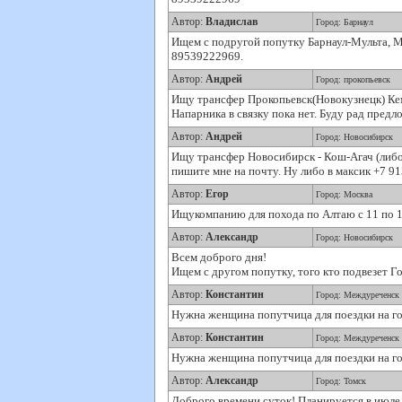
Автор:
Владислав
Город: Барнаул
Ищем с подругой попутку Барнаул-Мульта, Му
89539222969.
Автор:
Андрей
Город: прокопьевск
Ищу трансфер Прокопьевск(Новокузнецк) Кеме
Напарника в связку пока нет. Буду рад пред
Автор:
Андрей
Город: Новосибирск
Ищу трансфер Новосибирск - Кош-Агач (либо 
пишите мне на почту. Ну либо в максик +7 9
Автор:
Егор
Город: Москва
Ищукомпанию для похода по Алтаю с 11 по 1
Автор:
Александр
Город: Новосибирск
Всем доброго дня!
Ищем с другом попутку, того кто подвезет 
Автор:
Константин
Город: Междуреченск
Нужна женщина попутчица для поездки на го
Автор:
Константин
Город: Междуреченск
Нужна женщина попутчица для поездки на го
Автор:
Александр
Город: Томск
Доброго времени суток! Планируется в июле,