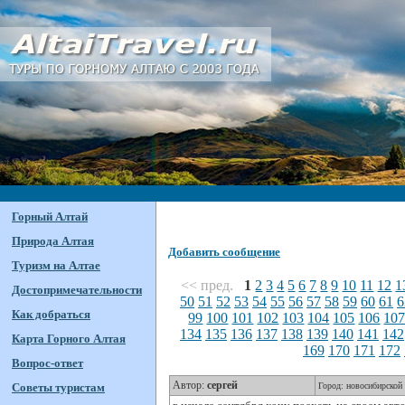
Горный Алтай
Природа Алтая
Добавить сообщение
Туризм на Алтае
<< пред.
1
2
3
4
5
6
7
8
9
10
11
12
1
Достопримечательности
50
51
52
53
54
55
56
57
58
59
60
61
6
Как добраться
99
100
101
102
103
104
105
106
10
134
135
136
137
138
139
140
141
142
Карта Горного Алтая
169
170
171
172
Вопрос-ответ
Автор:
сергей
Советы туристам
Город: новосибирской