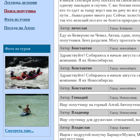
в начале сентября хочу поехать на своем авто
Легенды, истории
одному накладно и скучно. С вас бензин попа
кто то едет за тыщу верст как на дачу во вс
Поиск попутчика
пути....бывал ранее много раз. Сейчас холостя
Фото из туров
так что женский пол кто не боится природы 
Погода на Алтае
Автор:
вячеслав
Город: Кемерово
Еду из Кемерово на Чемал, Акташ, один, поп
попутчиков. Бенз разделим. Могу проехать че
Автор:
Константин
Фото из туров
Город: новосибирск
Здравствуйте! Собираюсь в начале августа с
компании. Я их Новосибирска.
Автор:
Константин
Город: новосибирск
Здравствуйте! Собираюсь в начале августа с
компании. Я их Новосибирска.
Автор:
Константин
Город: новосибирск
Автор:
Геннадий
Город: Новокузнецк
Ищу попутчицу на горный Алтай.Автопутешес
Автор:
Владимир
Город: Новокузнецк
Ищу спутницу для дружеских отношений, возр
Автор:
Владислав
Город: Барнаул
Смотреть еще...
Ищем с подругой попутку Барнаул-Мульта, Му
89539222969