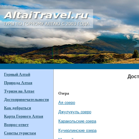
Горный Алтай
Дост
Природа Алтая
Туризм на Алтае
Озера
Достопримечательности
Ая озеро
Как добраться
Джулукуль озеро
Карта Горного Алтая
Каракольские озера
Вопрос-ответ
Кучерлинские озера
Советы туристам