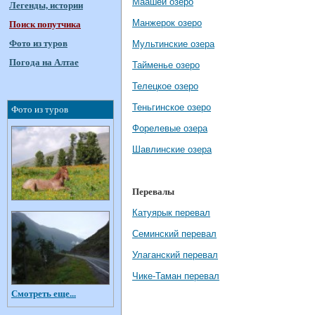
Маашей озеро
Легенды, истории
Манжерок озеро
Поиск попутчика
Фото из туров
Мультинские озера
Погода на Алтае
Тайменье озеро
Телецкое озеро
Теньгинское озеро
Фото из туров
Форелевые озера
Шавлинские озера
Перевалы
Катуярык перевал
Семинский перевал
Улаганский перевал
Чике-Таман перевал
Смотреть еще...