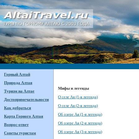
Горный Алтай
Природа Алтая
Мифы и легенды
Туризм на Алтае
О селе Ая (1-я легенда)
Достопримечательности
О селе Ая (2-я легенда)
Как добраться
Об озере Ая (1-я легенда)
Карта Горного Алтая
Об озере Ая (2-я легенда)
Вопрос-ответ
Об озере Ая (3-я легенда)
Советы туристам