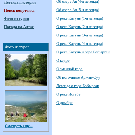
Об озере Ая (4-я легенда)
Легенды, истории
Об озере Ая (5-я легенда)
Поиск попутчика
О реке Катунь (1-я легенда)
Фото из туров
Погода на Алтае
О реке Катунь (2-я легенда)
О реке Катунь (3-я легенда)
О реке Катунь (4-я легенда)
Фото из туров
О реке Катунь и горе Бобырган
О кедре
О змеиной горе
Об источнике Аржан-Суу
Легенда о горе Бобырган
О реке Истэбе
О домбре
Смотреть еще...