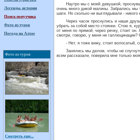
Наутро мы с моей девушкой, проснувши
Легенды, истории
очень много дикой малины. Забрались мы т
шаги. Но сколько ни выглядывали - никого 
Поиск попутчика
Через часок проснулись и наши друз
Фото из туров
убрать за собой место стоянки. Стою я, ку
от меня по прямой, через речку, стоит он
Погода на Алтае
смотри, говорю, у меня не галлюцинации?
- Нет, я тоже вижу, стоит волосатый, 
Занялись мы делом, чтобы не спугнуть
Фото из туров
всем рассказали, поверила мне только моя
Смотреть еще...