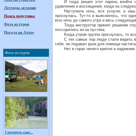
И тогда решил этот парень взойти 
удивления и восхищения, когда на следующ
Легенды, истории
Наступила ночь, все уснули, а наш
проснулась. Тут-то и выяснилось, что одн
Поиск попутчика
всю ночь до самого утра и весь следующий
Фото из туров
Тогда инструктор принял решение сп
поссорились из-за пустяка.
Погода на Алтае
Когда утром группа проснулась, то в
С тех самых пор люди стали видеть в
себя, не подавал руки для помощи настига
Нет в горах ничего крепче и надежнее
Фото из туров
Смотреть еще...