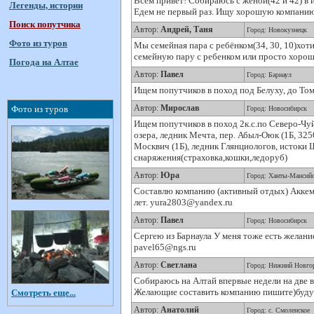
Всем привет! Собираюсь с женой(42 и 42) в 
Легенды, истории
Едем не первый раз. Ищу хорошую компанию
Поиск попутчика
Автор:
Андрей, Таня
Город: Новокузнецк
Фото из туров
Мы семейная пара с ребёнком(34, 30, 10)хот
семейную пару с ребенком или просто хороши
Погода на Алтае
Автор:
Павел
Город: Барнаул
Ищем попутчиков в поход под Белуху, до Том
Автор:
Мирослав
Фото из туров
Город: Новосибирск
Ищем попутчиков в поход 2к.с.по Северо-Чу
озера, ледник Мечта, пер. Абыл-Оюк (1Б, 325
Москвич (1Б), ледник Глянциологов, истоки 
снаряжения(страховка,кошки,ледоруб)
Автор:
Юра
Город: Ханты-Мансий
Составлю компанию (активный отдых) Аккем-
лет. yura2803@yandex.ru
Автор:
Павел
Город: Новосибирск
Сергею из Барнаула У меня тоже есть желани
pavel65@ngs.ru
Автор:
Светлана
Город: Нижний Новго
Собираюсь на Алтай впервые недели на две в
Желающие составить компанию пишите)буду
Смотреть еще...
Автор:
Анатолий
Город: с. Смоленское