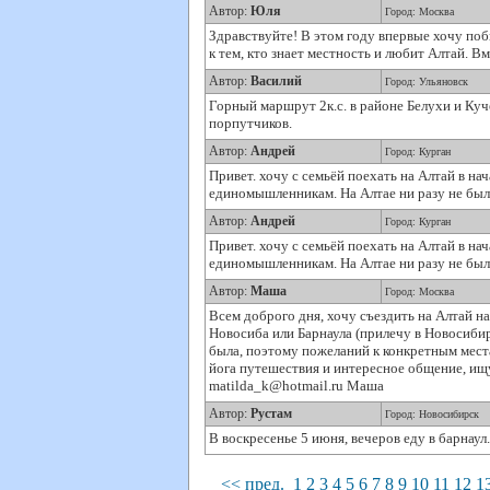
Автор:
Юля
Город: Москва
Здравствуйте! В этом году впервые хочу поб
к тем, кто знает местность и любит Алтай. В
Автор:
Василий
Город: Ульяновск
Горный маршрут 2к.с. в районе Белухи и Куче
порпутчиков.
Автор:
Андрей
Город: Курган
Привет. хочу с семьёй поехать на Алтай в нач
единомышленникам. На Алтае ни разу не был
Автор:
Андрей
Город: Курган
Привет. хочу с семьёй поехать на Алтай в нач
единомышленникам. На Алтае ни разу не был
Автор:
Маша
Город: Москва
Всем доброго дня, хочу съездить на Алтай н
Новосиба или Барнаула (прилечу в Новосибир
была, поэтому пожеланий к конкретным места
йога путешествия и интересное общение, ищу
matilda_k@hotmail.ru Маша
Автор:
Рустам
Город: Новосибирск
В воскресенье 5 июня, вечеров еду в барнау
<< пред.
1
2
3
4
5
6
7
8
9
10
11
12
1