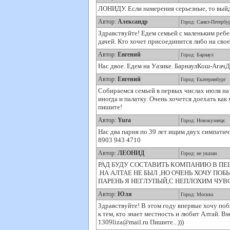
ЛОНИДУ. Если намерения серьезные, то выйди
Автор:
Александр
Город: Санкт-Петербу
Здравствуйте! Едем семьей с маленьким ребен
дачей. Кто хочет присоединится либо на свое
Автор:
Евгений
Город: Барнаул
Нас двое. Едем на Уазике. БарнаулКош-Агач
Автор:
Евгений
Город: Екатеринбург
Собираемся семьей в первых числах июля на 
иногда и палатку. Очень хочется доехать как
пишите!
Автор:
Yura
Город: Новокузнецк
Нас два парня по 39 лет ищим двух симпатич
8903 943 4710
Автор:
ЛЕОНИД
Город: не указан
РАД БУДУ СОСТАВИТЬ КОМПАНИЮ В ПЕ
.НА АЛТАЕ НЕ БЫЛ ,НО ОЧЕНЬ ХОЧУ ПОБ
ПАРЕНЬ Я НЕГЛУПЫЙ,С НЕПЛОХИМ ЧУВ
Автор:
Юля
Город: Москва
Здравствуйте! В этом году впервые хочу поб
к тем, кто знает местность и любит Алтай. В
1309liza@mail.ru Пишите...)))