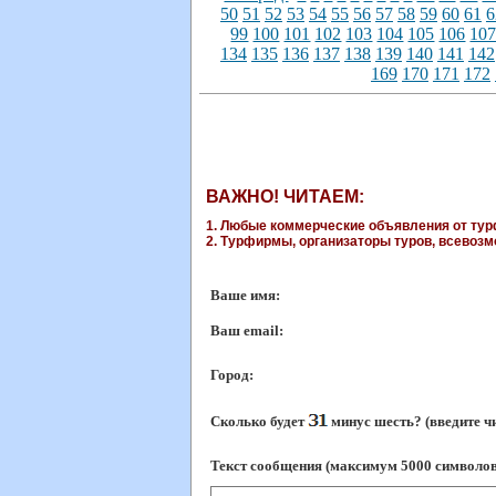
50
51
52
53
54
55
56
57
58
59
60
61
6
99
100
101
102
103
104
105
106
10
134
135
136
137
138
139
140
141
142
169
170
171
172
ВАЖНО! ЧИТАЕМ:
1. Любые коммерческие объявления от турф
2. Турфирмы, организаторы туров, всевозмо
Ваше имя:
Ваш еmail:
Город:
Сколько будет
минус шесть? (введите ч
Текст сообщения (максимум 5000 символов