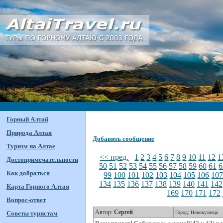
Горный Алтай
Природа Алтая
Добавить сообщение
Туризм на Алтае
<< пред.
1
2
3
4
5
6
7
8
9
10
11
12
1
Достопримечательности
50
51
52
53
54
55
56
57
58
59
60
61
6
Как добраться
99
100
101
102
103
104
105
106
10
134
135
136
137
138
139
140
141
142
Карта Горного Алтая
169
170
171
172
Вопрос-ответ
Автор:
Сергей
Советы туристам
Город: Новокузнецк