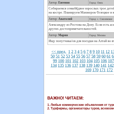
Автор:
Евгения
Город: Омск
Собираемся семьёй(двое взрослых трое детей 
на костре. Планируем Манжерок-Телецкое и к
Автор:
Анатолий
Город: с. Смоленское
Александру из Ростова на Дону. Если есть ас
других достопримечательностей.
Автор:
Мария
Город: Москва
Ищу попутчика/ов для поездки на Алтай во в
<< пред.
1
2
3
4
5
6
7
8
9
10
11
12
1
50
51
52
53
54
55
56
57
58
59
60
61
6
99
100
101
102
103
104
105
106
10
134
135
136
137
138
139
140
141
142
169
170
171
172
ВАЖНО! ЧИТАЕМ:
1. Любые коммерческие объявления от турф
2. Турфирмы, организаторы туров, всевозмо