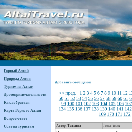
Горный Алтай
Природа Алтая
Добавить сообщение
Туризм на Алтае
<< пред.
1
2
3
4
5
6
7
8
9
10
11
12
1
Достопримечательности
50
51
52
53
54
55
56
57
58
59
60
61
6
Как добраться
99
100
101
102
103
104
105
106
10
134
135
136
137
138
139
140
141
142
Карта Горного Алтая
169
170
171
172
Вопрос-ответ
Автор:
Татьяна
Советы туристам
Город: Томск