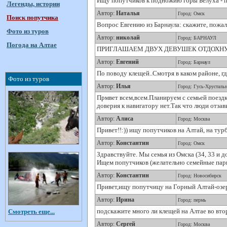
Ищу попутчиков к подножию горы Белуха - п
Легенды, истории
Автор:
Наталья
Город: Омск
Поиск попутчика
Вопрос Евгению из Барнаула: скажите, пожал
Фото из туров
Автор:
николай
Город: БАРНАУЛ
Погода на Алтае
ПРИГЛАШАЕМ ДВУХ ДЕВУШЕК ОТДОХНУТЬ 
Автор:
Евгений
Город: Барнаул
По поводу клещей..Смотря в каком районе, гд
Фото из туров
Автор:
Илья
Город: Гусь-Хрусталь
Прмвет всем,всем.Планируем с семьей поездк
доверия к навигатору нет.Так что люди отза
Автор:
Алиса
Город: Москва
Привет!!:)) ищу попутчиков на Алтай, на турб
Автор:
Константин
Город: Омск
Здравствуйте. Мы семья из Омска (34, 33 и д
Ищем попутчиков (желательно семейные пары
Автор:
Константин
Город: Новосибирск
Привет,ищу попутчицу на Горный Алтай-озер
Автор:
Ирина
Город: пермь
подскажите много ли клещей на Алтае во вт
Смотреть еще...
Автор:
Сергей
Город: Москва