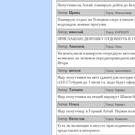
Попутчики на Алтай, планирую дойти до Белу
Автор:
Ирина
Город: Новокузнецк
Планирую отдых на Телецком озере в начале 
водопадов, конные прогулки.
Автор:
николай
Город: БАРНАУЛ
ПРИГЛАШАЮ ДЕВУШКУ ОТДОХНУТЬ В ГОР
Автор:
Anastasia
Город: Омск
На конец июля планируем очередную автоэкс
возможно на легковом переднеприводном авт
Игоря.
Автор:
виталя
Город: новосибирск
Ищу попутчиков на авто (джип) для поездки 
с(10-17) будни до 1 июля т.к. надо будет офо
Автор:
Татьяна
Город: Барнаул
Ищу попутчиков на пеший маршрут Шавла-Мааш
Автор:
Ольга
Город: Барнаул
Ищу попутчицу в Горный Алтай. Первая пол
Автор:
Вячеслав
Город: Кемерово
Есть ли желающие в августе присоединитьс
представлен в интернете.