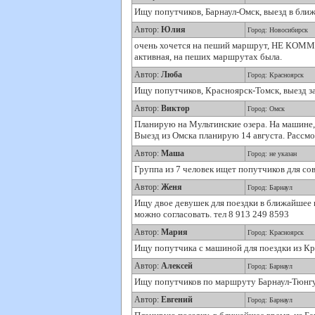
Ищу попутчиков, Барнаул-Омск, выезд в бли
Автор:
Юлия
Город: Новосибирск
очень хочется на пеший маршрут, НЕ КОММЕ
активная, на пеших маршрутах была.
Автор:
Люба
Город: Красноярск
Ищу попутчиков, Красноярск-Томск, выезд за
Автор:
Виктор
Город: Омск
Планирую на Мультинские озера. На машине, а
Выезд из Омска планирую 14 августа. Рассмо
Автор:
Маша
Город: не указан
Группа из 7 человек ищет попутчиков для сов
Автор:
Женя
Город: Барнаул
Ищу двое девушек для поездки в ближайшее в
можно согласовать. тел 8 913 249 8593
Автор:
Мария
Город: Красноярск
Ищу попутчика с машиной для поездки из Крас
Автор:
Алексей
Город: Барнаул
Ищу попутчиков по маршруту Барнаул-Тюнгур
Автор:
Евгений
Город: Барнаул