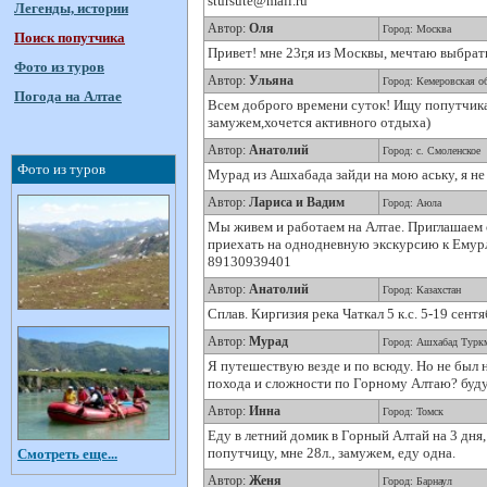
stursute@mail.ru
Легенды, истории
Автор:
Оля
Город: Москва
Поиск попутчика
Привет! мне 23г,я из Москвы, мечтаю выбратьс
Фото из туров
Автор:
Ульяна
Город: Кемеровская о
Погода на Алтае
Всем доброго времени суток! Ищу попутчика и
замужем,хочется активного отдыха)
Автор:
Анатолий
Город: с. Смоленское
Фото из туров
Мурад из Ашхабада зайди на мою аську, я не 
Автор:
Лариса и Вадим
Город: Аюла
Мы живем и работаем на Алтае. Приглашаем о
приехать на однодневную экскурсию к Емур
89130939401
Автор:
Анатолий
Город: Казахстан
Сплав. Киргизия река Чаткал 5 к.с. 5-19 сент
Автор:
Мурад
Город: Ашхабад Турк
Я путешествую везде и по всюду. Но не был 
похода и сложности по Горному Алтаю? буд
Автор:
Инна
Город: Томск
Еду в летний домик в Горный Алтай на 3 дня,
попутчицу, мне 28л., замужем, еду одна.
Смотреть еще...
Автор:
Женя
Город: Барнаул