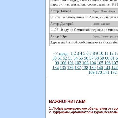
Планирую поездку, в ближайшее время, из Ба
маршрут и время можно согласовать. тел 8 9
Автор:
Тамара
Город: Новосибирск
Приглашаю попутчика на Алтай, конец август
Автор:
Дмитрий
Город: Барнаул
11.08.10 еду на Семинский перевал на микро
Автор:
Юра
Город: Саяногорск ил
Здравствуйте моё сообщение чуть ниже,забы
<< пред.
1
2
3
4
5
6
7
8
9
10
11
12
1
50
51
52
53
54
55
56
57
58
59
60
61
6
99
100
101
102
103
104
105
106
10
134
135
136
137
138
139
140
141
142
169
170
171
172
ВАЖНО! ЧИТАЕМ:
1. Любые коммерческие объявления от турф
2. Турфирмы, организаторы туров, всевозмо