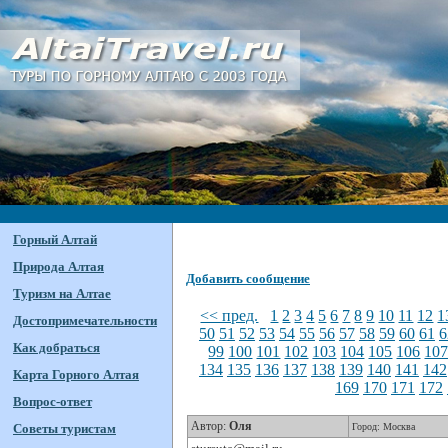
Горный Алтай
Природа Алтая
Добавить сообщение
Туризм на Алтае
<< пред.
1
2
3
4
5
6
7
8
9
10
11
12
1
Достопримечательности
50
51
52
53
54
55
56
57
58
59
60
61
6
Как добраться
99
100
101
102
103
104
105
106
10
134
135
136
137
138
139
140
141
142
Карта Горного Алтая
169
170
171
172
Вопрос-ответ
Автор:
Оля
Советы туристам
Город: Москва