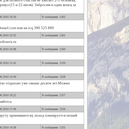
для полного счастья не хватает 2-3 человека,
наул (15 и 22 июля). Забросим в один конец за
06.2010 10:50
N сообщения: 1262
mail.com или на icq 390 525 889
06.2010 22:35
N сообщения: 1261
disseia.ru
06.2010 16:08
N сообщения: 1260
06.2010 15:42
N сообщения: 1259
06.2010 14:30
N сообщения: 1258
лтае отдыхаю уже свыше десяти лет.Можно
06.2010 10:22
N сообщения: 1257
няйтесь
06.2010 17:46
N сообщения: 1256
шруту принимаются), поход планируется пеший
06.2010 14:38
N сообщения: 1255