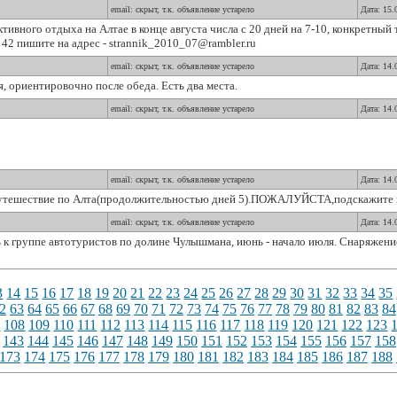
email: скрыт, т.к. объявление устарело
Дата: 15.
тивного отдыха на Алтае в конце августа числа с 20 дней на 7-10, конкретный 
 42 пишите на адрес - strannik_2010_07@rambler.ru
email: скрыт, т.к. объявление устарело
Дата: 14.
 ориентировочно после обеда. Есть два места.
email: скрыт, т.к. объявление устарело
Дата: 14.
email: скрыт, т.к. объявление устарело
Дата: 14.
топутешествие по Алта(продолжительностью дней 5).ПОЖАЛУЙСТА,подскажит
email: скрыт, т.к. объявление устарело
Дата: 14.
 к группе автотуристов по долине Чулышмана, июнь - начало июля. Снаряжени
3
14
15
16
17
18
19
20
21
22
23
24
25
26
27
28
29
30
31
32
33
34
35
2
63
64
65
66
67
68
69
70
71
72
73
74
75
76
77
78
79
80
81
82
83
84
7
108
109
110
111
112
113
114
115
116
117
118
119
120
121
122
123
143
144
145
146
147
148
149
150
151
152
153
154
155
156
157
158
173
174
175
176
177
178
179
180
181
182
183
184
185
186
187
188