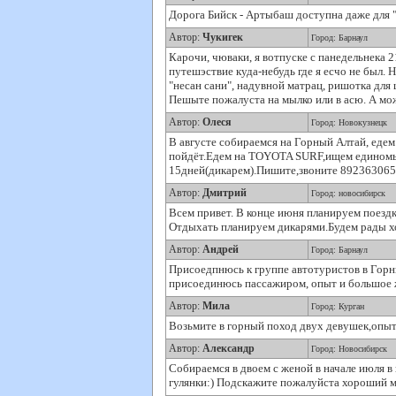
Дорога Бийск - Артыбаш доступна даже для "М
Автор:
Чукигек
Город: Барнаул
Карочи, чюваки, я вотпуске с панедельнека 
путешэствие куда-небудь где я есчо не был. 
"несан сани", надувной матрац, ришотка для 
Пешыте пожалуста на мылко или в асю. А мо
Автор:
Олеся
Город: Новокузнецк
В августе собираемся на Горный Алтай, еде
пойдёт.Едем на TOYOTA SURF,ищем единомыш
15дней(дикарем).Пишите,звоните 8923630651
Автор:
Дмитрий
Город: новосибирск
Всем привет. В конце июня планируем поездк
Отдыхать планируем дикарями.Будем рады хо
Автор:
Андрей
Город: Барнаул
Присоедпнюсь к группе автотуристов в Горны
присоединюсь пассажиром, опыт и большое ж
Автор:
Мила
Город: Курган
Возьмите в горный поход двух девушек,опыт 
Автор:
Александр
Город: Новосибирск
Собираемся в двоем с женой в начале июля в г
гулянки:) Подскажите пожалуйста хороший мар