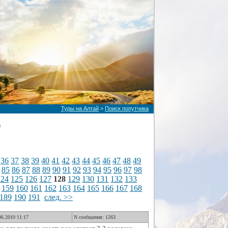
Туры на Алтай
>
Поиск попутчика
)
36
37
38
39
40
41
42
43
44
45
46
47
48
49
85
86
87
88
89
90
91
92
93
94
95
96
97
98
124
125
126
127
128
129
130
131
132
133
159
160
161
162
163
164
165
166
167
168
189
190
191
след. >>
06.2010 11:17
N сообщения: 1263