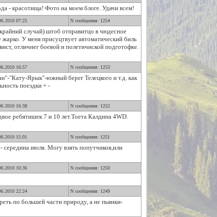
да - красотища! Фото на моем блоге. Удачи всем!
06.2010 07:25
N сообщения: 1254
а крайний случай) штоб отправитцо в чюдесное
не жарко. У меня присуцтвует автоматический биль
вист, отличнег боевой и полетичиской подготофке.
06.2010 16:57
N сообщения: 1253
"-"Кату-Ярык"-южный берег Телецкого и т.д. как
ность поездки + -
06.2010 16:38
N сообщения: 1252
двое ребятишек 7 и 10 лет.Тоета Калдина 4WD.
06.2010 15:01
N сообщения: 1251
- середина июля. Могу взять попутчиков,или
06.2010 10:36
N сообщения: 1250
06.2010 22:24
N сообщения: 1249
треть по большей части природу, а не пьянки-