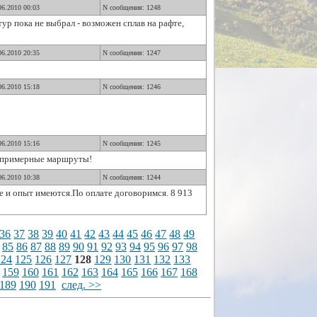
06.2010 00:03
N сообщения: 1248
тур пока не выбрал - возможен сплав на рафте,
06.2010 20:35
N сообщения: 1247
06.2010 15:18
N сообщения: 1246
06.2010 15:16
N сообщения: 1245
е примерные маршруты!
06.2010 10:38
N сообщения: 1244
е и опыт имеются.По оплате договоримся. 8 913
36
37
38
39
40
41
42
43
44
45
46
47
48
49
85
86
87
88
89
90
91
92
93
94
95
96
97
98
124
125
126
127
128
129
130
131
132
133
159
160
161
162
163
164
165
166
167
168
189
190
191
след. >>