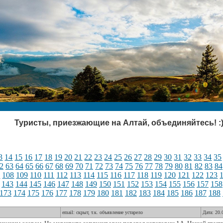
Туристы, приезжающие на Алтай, объединяйтесь! :
3
14
15
16
17
18
19
20
21
22
23
24
25
26
27
28
29
30
31
32
33
34
35
2
63
64
65
66
67
68
69
70
71
72
73
74
75
76
77
78
79
80
81
82
83
84
7
108
109
110
111
112
113
114
115
116
117
118
119
120
121
122
123
143
144
145
146
147
148
149
150
151
152
153
154
155
156
157
158
173
174
175
176
177
178
179
180
181
182
183
184
185
186
187
188
email: скрыт, т.к. объявление устарело
Дата: 20.