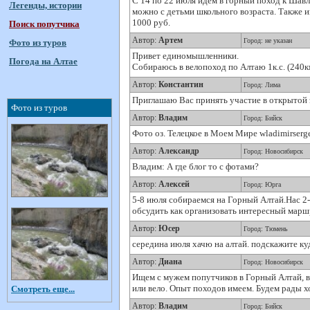
С 14 по 22 июля идем в горный поход к Шавл
Легенды, истории
можно с детьми школьного возраста. Также им
1000 руб.
Поиск попутчика
Автор:
Артем
Город: не указан
Фото из туров
Привет единомышленники.
Погода на Алтае
Собираюсь в велопоход по Алтаю 1к.с. (240к
Автор:
Константин
Город: Лима
Приглашаю Вас принять участие в открытой 
Фото из туров
Автор:
Владим
Город: Бийск
Фото оз. Телецкое в Моем Мире wladimirser
Автор:
Александр
Город: Новосибирск
Владим: А где блог то с фотами?
Автор:
Алексей
Город: Юрга
5-8 июля собираемся на Горный Алтай.Нас 2
обсудить как организовать интересный мар
Автор:
Юсер
Город: Тюмень
середина июля хачю на алтай. подскажите ку
Автор:
Диана
Город: Новосибирск
Ищем с мужем попутчиков в Горный Алтай, в
или вело. Опыт походов имеем. Будем рады х
Смотреть еще...
Автор:
Владим
Город: Бийск