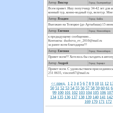
Автор:
Виктор
Город: Екатеринбург
Всем привет. Ишу попутчицу 34-42 лет для ак
конный тур, конно-водный тур, велотур. Мне
Автор:
Владим
Город: Бийск
Выезжаю на Телецкое (до Артыбаша) 15 июня,
Автор:
Евгения
Город: Новосибирск
к предыдущему сообщению...
Контакты: duzhova_ev_2010@mail.ru
за ранее всем благодарна!!!
Автор:
Евгения
Город: Новосибирск
Привет всем!!! Хотелось бы съездить в ав
Автор:
Андрей
Город: Барнаул
Привет всем. С удовольствием присоединюсь
251 0635, vincent67@mail.ru
<< пред.
1
2
3
4
5
6
7
8
9
10
11
12
1
50
51
52
53
54
55
56
57
58
59
60
61
6
99
100
101
102
103
104
105
106
10
134
135
136
137
138
139
140
141
142
169
170
171
172