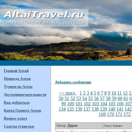
Горный Алтай
Природа Алтая
Добавить сообщение
Туризм на Алтае
<< пред.
1
2
3
4
5
6
7
8
9
10
11
12
1
Достопримечательности
50
51
52
53
54
55
56
57
58
59
60
61
6
Как добраться
99
100
101
102
103
104
105
106
10
134
135
136
137
138
139
140
141
142
Карта Горного Алтая
169
170
171
172
Вопрос-ответ
Автор:
Дарья
Советы туристам
Город: Барнаул