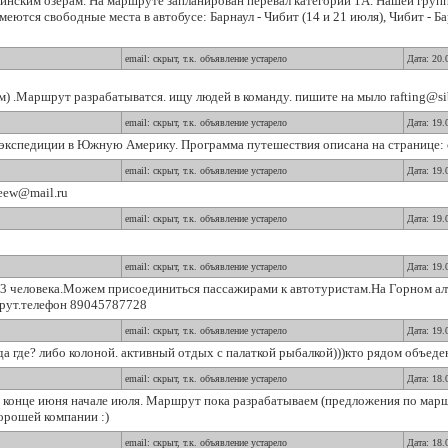
инским озерам. На маршруте запланирован перевал категории 1А. Нашей группе 
еются свободные места в автобусе: Барнаул - Чибит (14 и 21 июля), Чибит - Бар
email: скрыт, т.к. объявление устарело
Дата: 20.
м) .Маршрут разрабатыватся. ищу людей в команду. пишите на мыло rafting@sib
email: скрыт, т.к. объявление устарело
Дата: 19.
экспедиции в Южную Америку. Программа путешествия описана на странице: o
email: скрыт, т.к. объявление устарело
Дата: 19.
geew@mail.ru
email: скрыт, т.к. объявление устарело
Дата: 19.
email: скрыт, т.к. объявление устарело
Дата: 19.
-3 человека.Можем присоединиться пассажирами к автотуристам.На Горном а
шрут.телефон 89045787728
email: скрыт, т.к. объявление устарело
Дата: 19.
да где? либо колоной. активный отдых с палаткой рыбалкой)))кто рядом объеде
email: скрыт, т.к. объявление устарело
Дата: 18.
 конце июня начале июля. Маршрут пока разрабатываем (предложения по мар
орошей компании :)
email: скрыт, т.к. объявление устарело
Дата: 18.