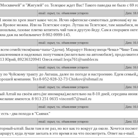
осквичей" и "Жигулей" оз. Телецкое ждет Вас! Такого паводка не было с 69 го
email: скрыт, т.к. объявление устарело
Дата: 18.
21 июня по хрен знает какое чесло. Исчю офигенске-симпотных девчонак(-ку н
На Яровое можна. Или на Телетское озеро. Лутша на Телетское, там зашыбися, 
шошлыка, газовае плитко кепятить чяй там и другую йеду. Сам я спорцмен окте
жна даж на мобильничег 8-902-9999-145.
email: скрыт, т.к. объявление устарело
Дата: 16.
м всем семейством(мама+папа+2дочи). Маршрут Новокузнецк-Чемал-"Чике-Таман
ленников и надежных попутчиков (желательно на автомобиле), продолжитель
3 Юрий, 89236320941 Олеся.email:lesja761@rambler.ru
email: скрыт, т.к. объявление устарело
Дата: 16.
у по Чуйскому тракту до Акташа, далее по погоде и настроению. Едем семьей,
рошей компании. Тел 8-952-928-32-73 Chirkov@sibmail.ru
email: скрыт, т.к. объявление устарело
Дата: 16.
й Алтай на своём авто,(не иномарка),желательно на 8-10 дней, середина июня 
елание имеются. 8 913 251 0635 vincent67@mail.ru
email: скрыт, т.к. объявление устарело
Дата: 16.
есть - два похода в "Саянах"
email: скрыт, т.к. объявление устарело
Дата: 15.
орный-алтай. Были там и не раз, но все как то вокруг да около. Хочется посмо
шрут, куда лучше заехать в это время и на что посмотреть. Ответ на e-mail.