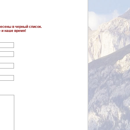
несены в черный список.
е и наше время!