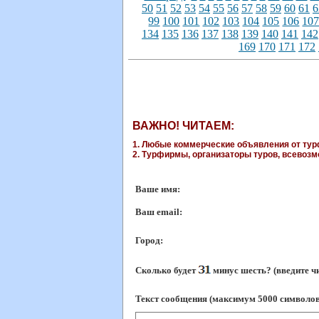
50
51
52
53
54
55
56
57
58
59
60
61
6
99
100
101
102
103
104
105
106
10
134
135
136
137
138
139
140
141
142
169
170
171
172
ВАЖНО! ЧИТАЕМ:
1. Любые коммерческие объявления от турф
2. Турфирмы, организаторы туров, всевозмо
Ваше имя:
Ваш еmail:
Город:
Сколько будет
минус шесть? (введите ч
Текст сообщения (максимум 5000 символов