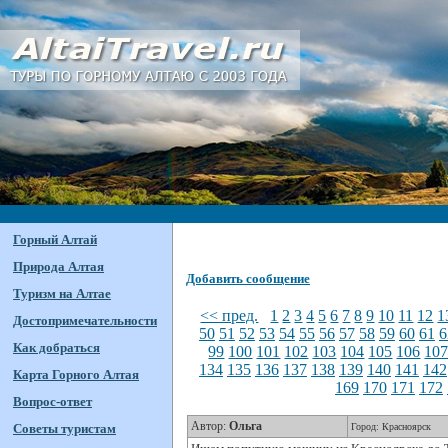
Горный Алтай
Природа Алтая
Добавить сообщение
Туризм на Алтае
<< пред.
1
2
3
4
5
6
7
8
9
10
11
12
1
Достопримечательности
50
51
52
53
54
55
56
57
58
59
60
61
6
Как добраться
99
100
101
102
103
104
105
106
10
134
135
136
137
138
139
140
141
142
Карта Горного Алтая
169
170
171
172
Вопрос-ответ
Автор:
Ольга
Советы туристам
Город: Красноярск