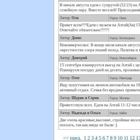
В начале августа едем с супругой (32/23) на 
семейную пару. Вместе веселей! Присоединя
Автор:
Оля
Город: Омск
Привет всем!!!!Едем с мужем на Алтай(Ая) 15
Отвечайте обязательно!!!!!!!
Автор:
Денис
Город: Белокуриха
Некоммерческое. В конце июля начале августа
окрестностях озера пеший поход. Палатки и 
Автор:
Дмитрий
Город: Новосибирск
15 сентебря планируется выезд на Алтай с ц
Планируем поездку дней на десять, проживан
Автор:
Олег
Город: Павлодар
Ищу попутчиков на личном автомобиле на 10 и
активный отдых. Семья без вредных привычек
Автор:
Шурик и Серик
Город: Москва
Приветствую всех. Едем на Алтай 11-12 числ
Автор:
Надежда и Ольга
Город: бийск
Две очень красивые,высокие, стройные весел
поехать, так как нигде не были :)
<< пред.
1
2
3
4
5
6
7
8
9
10
11
12
1