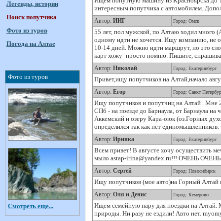
Ищем попутную машину из Красноярска до Тю
Легенды, истории
интересным попутчика с автомобилем. Допо
Поиск попутчика
Автор:
ИИГ
Город: Омск
Фото из туров
55 лет, пол мужской, по Алтаю ходил много (
одному идти не хочется. Ищу компанию, не оч
Погода на Алтае
10-14 дней. Можно идти маршрут, но это слож
карт хожу- просто помню. Пишите, спрашива
Автор:
Николай
Город: Екатеринбург
Фото из туров
Привет,ищу попутчиков на Алтай,начало авгу
Автор:
Егор
Город: Санкт Петербур
Ищу попутчиков и попутчиц на Алтай . Мне 2
СПб - на поезде до Барнаула, от Барнаула на
Аккемский и озеру Кара-оюк (оз.Горных духо
определился так как нет единомышленников. т
Автор:
Иринка
Город: Екатеринбург
Всем привет! В августе хочу осуществить ме
мыло astap-irina@yandex.ru!!! ОЧЕНЬ ОЧЕНЬ
Автор:
Сергей
Город: Новосибирск
Ищу попутчиков (мое авто)на Горный Алтай в 
Автор:
Оля и Денис
Город: Кемерово
Ищем семейную пару для поездки на Алтай. М
Смотреть еще...
природы. Ни разу не ездили! Авто нет. myom