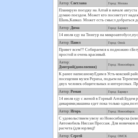
Автор:
Светлана
Город: Москва
Планирую поездку на Алтай в начале августа
думаю поездом. Может кто посоветует надеж
Шань,Кавказ. Может есть смысл добраться д
Автор:
Дима
Город: Барнаул
14 июля еду на Тюнгур на микроавтобусе,пу
Автор:
Павел
Город: Omsk
Привет всем!!! Собираемся к подножию г.Белу
простой и очень красивый.
Автор:
Город: Новосибирск
Дмитрий(дополнения)
К ранее написаномуЕдим в Усть-кокский райо
посещения музея Рериха, подьем на Терек
двух человек общительных и интересных. П
Автор:
Роман
Город: Барнаул
14 июля еду с женой в Горный Алтай.Будем 
дикарями,машина едет пока только одна,поэ
Автор:
Игорь
Город: Новосибирск
С удовольствием увезу из Новосибирска (или 
Автомобиль Ниссан Прессаж. Для новичков по
расчета (для юрлиц)!
Автор:
Сергей
Город: ОМСК