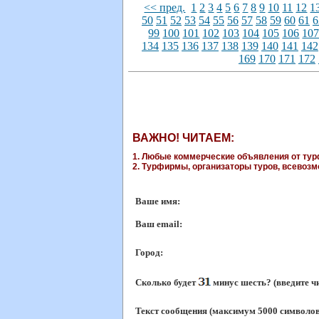
<< пред.
1
2
3
4
5
6
7
8
9
10
11
12
1
50
51
52
53
54
55
56
57
58
59
60
61
6
99
100
101
102
103
104
105
106
10
134
135
136
137
138
139
140
141
142
169
170
171
172
ВАЖНО! ЧИТАЕМ:
1. Любые коммерческие объявления от турф
2. Турфирмы, организаторы туров, всевозмо
Ваше имя:
Ваш еmail:
Город:
Сколько будет
минус шесть? (введите ч
Текст сообщения (максимум 5000 символов