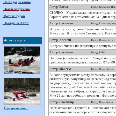
СЕМЕЙНАЯ ПАРА(25/23) ЕДЕМ 17 ИЮЛЯ
Легенды, истории
Автор:
Елена
Город: Колывань Нов
Поиск попутчика
СРОЧНО !! У мужа заканчивается отпуск !!! с
Фото из туров
Горного алтая на автомашинах на 4 дня в пер
Погода на Алтае
Автор:
Светлана
Город: Ростов-на-Дон
Ищу попутчиков, ранее бывавших на Алтае. О
Мне 25 лет. Кто там уже был пишите. Где лу
Автор:
Алексей
Фото из туров
Город: Новокузнецк
В первых числах июля планирую двинуть в с
Автор:
Светлана
Город: Бийск
Нас двое (семейная пара 40/53)ищем попутч
предположительная дата отъезда 20.07.2009
Автор:
Максим
Город: Новосибирск
В июле осуществляю мечту побывать на пере
симпатичную попутчицу на весь период либо
внедорожник), проживание в палатках, марш
Выезжаю в Курай 3 июля из Новосибирска во 
Выезжаю на Кату-Ярык из Курая 20-21 июля
Мне 29 лет, подробности поездки и фото по е
Автор:
Владимир
Город: Новосибирск
Идём небольшой группой к Шавлинским озёра
Смотреть еще...
самым живописным озёрам Алтая и поучиться 