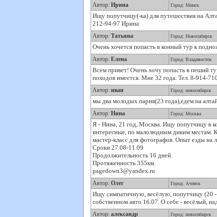
Автор:
Ирина
Город: Минск
Ищу попутчицу(-ка) для путешествия на Алта
212-94-97 Ирина
Автор:
Татьяна
Город: Новосибирск
Очень хочется попасть в конный тур к подножь
Автор:
Елена
Город: Владивосток
Всем привет! Очень хочу попасть в пеший ту
походов имеется. Мне 32 года. Тел. 8-914-710
Автор:
иван
Город: новосибирск
мы два молодых парня(23 года),едем на алта
Автор:
Нина
Город: Москва
Я - Нина, 21 год, Москва. Ищу попутчицу в 
интересные, по малолюдным диким местам. Ка
мастер-класс для фотографов. Опыт езды на 
Сроки 27.08-11.09
Продолжительность 16 дней.
Протяженность 355км.
pagedown3@yandex.ru
Автор:
Олег
Город: Ачинск
Ищу симпатичную, весёлую, попутчицу (20 - 3
собственном авто 16.07. О себе - весёлый, на
Автор:
александр
Город: новосибирск