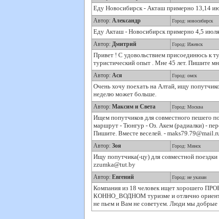
Еду Новосибирск - Акташ примерно 13,14 июл
Автор:
Александр
Город: новосибирск
Еду Акташ - Новосибирск примерно 4,5 июля.
Автор:
Дмитрий
Город: Ижевск
Привет ! С удовольствием присоединюсь к тур
туристический опыт . Мне 45 лет. Пишите мне
Автор:
Ася
Город: омск
Очень хочу поехать на Алтай, ищу попутчик
неделю может больше.
Автор:
Максим и Света
Город: Москва
Ищем попутчиков для совместного пешего по
маршрут - Тюнгур - Оз. Акем (радиалки) - пер
Пишите. Вместе веселей. - maks79.79@mail.r
Автор:
Зоя
Город: Минск
Ищу попутчика(-цу) для совместной поездки н
zzumka@tut.by
Автор:
Евгений
Город: не указан
Компания из 18 человек ищет хорошего ПРО
КОННО_ВОДНОМ туризме и отлично ориентиру
не пьем и Вам не советуем. Люди мы добрые 