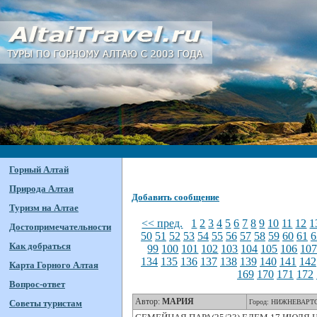
Горный Алтай
Природа Алтая
Добавить сообщение
Туризм на Алтае
<< пред.
1
2
3
4
5
6
7
8
9
10
11
12
1
Достопримечательности
50
51
52
53
54
55
56
57
58
59
60
61
6
Как добраться
99
100
101
102
103
104
105
106
10
134
135
136
137
138
139
140
141
142
Карта Горного Алтая
169
170
171
172
Вопрос-ответ
Автор:
МАРИЯ
Советы туристам
Город: НИЖНЕВАРТ