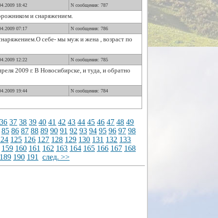
04.2009 18:42
N сообщения: 787
дорожником и снаряжением.
04.2009 07:17
N сообщения: 786
снаряжением.О себе- мы муж и жена , возраст по
04.2009 12:22
N сообщения: 785
реля 2009 г. В Новосибирске, и туда, и обратно
04.2009 19:44
N сообщения: 784
36
37
38
39
40
41
42
43
44
45
46
47
48
49
85
86
87
88
89
90
91
92
93
94
95
96
97
98
124
125
126
127
128
129
130
131
132
133
159
160
161
162
163
164
165
166
167
168
189
190
191
след. >>