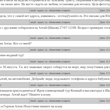
о в июле на неделю отправиться по Чуйскому тракту, сворачивая в интересны
 своих авто. На месте сидеть не любим, остановки для ночлега. Цель-фототу
email: скрыт, т.к. объявление устарело
Дата: 23.
а, что у самой нет адреса, извиняюсь - eevita@yandex.ru Это письмо для Юл
email: скрыт, т.к. объявление устарело
Дата: 23.
с друзьями собираемся на Алтай (Шавлв) 27/07-12/08. Возраст примерно тотж
email: скрыт, т.к. объявление устарело
Дата: 23.
а Алтае. Кто со мной?
email: скрыт, т.к. объявление устарело
Дата: 21.
онно-водный тур!
email: скрыт, т.к. объявление устарело
Дата: 21.
 30 августа. Т.к. все знакомые скорее собирутся на море, ищу попутчиков для 
email: скрыт, т.к. объявление устарело
Дата: 17.
Алтай, на автомобилях. Добрыйе люди, подскажите телефоны и адреса бабушек
г
email: скрыт, т.к. объявление устарело
Дата: 13.
глашаем присоединиться! Идем совмещенный тур Конный в высокогорье к Шав
аганды. Алтай ждет! Пишите в аську
email: скрыт, т.к. объявление устарело
Дата: 12.
 в Горном Алтае.Попутчики пишите на аську.