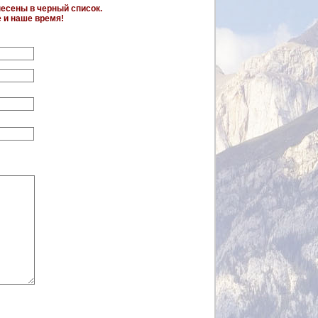
несены в черный список.
е и наше время!