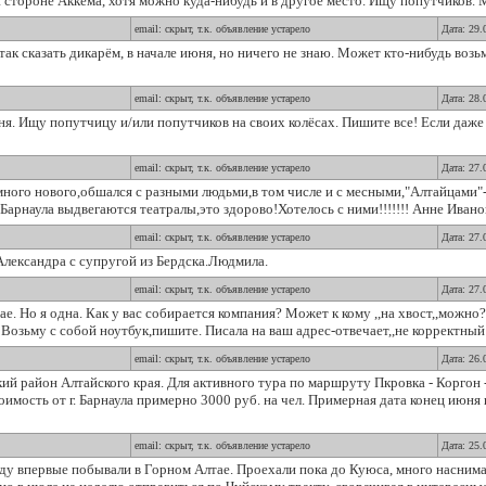
 стороне Аккема, хотя можно куда-нибудь и в другое место. Ищу попутчиков. М
email: скрыт, т.к. объявление устарело
Дата: 29.
так сказать дикарём, в начале июня, но ничего не знаю. Может кто-нибудь возьм
email: скрыт, т.к. объявление устарело
Дата: 28.
я. Ищу попутчицу и/или попутчиков на своих колёсах. Пишите все! Если даже 
email: скрыт, т.к. объявление устарело
Дата: 27.
 много нового,обшался с разными людьми,в том числе и с месными,"Алтайцами
арнаула выдвегаются театралы,это здорово!Хотелось с ними!!!!!!! Анне Иванов
email: скрыт, т.к. объявление устарело
Дата: 27.
лександра с супругой из Бердска.Людмила.
email: скрыт, т.к. объявление устарело
Дата: 27.
е. Но я одна. Как у вас собирается компания? Может к кому ,,на хвост,,можн
 Возьму с собой ноутбук,пишите. Писала на ваш адрес-отвечает,,не корректный 
email: скрыт, т.к. объявление устарело
Дата: 26.
ий район Алтайского края. Для активного тура по маршруту Пкровка - Коргон 
тоимость от г. Барнаула примерно 3000 руб. на чел. Примерная дата конец июн
email: скрыт, т.к. объявление устарело
Дата: 25.
ду впервые побывали в Горном Алтае. Проехали пока до Куюса, много наснима