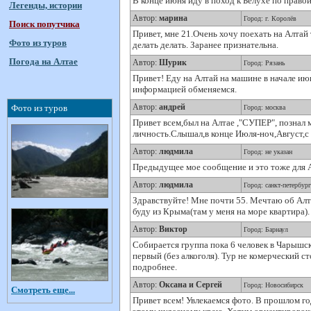
В конце июня иду в поход к Белухе по правой
Легенды, истории
Автор:
марина
Город: г. Королёв
Поиск попутчика
Привет, мне 21.Очень хочу поехать на Алтай 
Фото из туров
делать делать. Заранее признательна.
Погода на Алтае
Автор:
Шурик
Город: Рязань
Привет! Еду на Алтай на машине в начале июн
информацией обменяемся.
Автор:
андрей
Фото из туров
Город: москва
Привет всем,был на Алтае ,"СУПЕР", познал
личность.Слышал,в конце Июля-ноч,Август,с Б
Автор:
людмила
Город: не указан
Предыдущее мое сообщение и это тоже для А
Автор:
людмила
Город: санкт-петербург
Здравствуйте! Мне почти 55. Мечтаю об Алта
буду из Крыма(там у меня на море квартира).
Автор:
Виктор
Город: Барнаул
Собирается группа пока 6 человек в Чарышск
первый (без алкоголя). Тур не комерческий с
подробнее.
Автор:
Оксана и Сергей
Город: Новосибирск
Смотреть еще...
Привет всем! Увлекаемся фото. В прошлом го