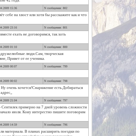
не 42 года.
04.2009 15:36
N сообщения: 802
ёт себе на хвост или хотя бы расскажите как и что
04.2009 23:16
N сообщения: 801
вместе ехать не договоримся, так хоть
04.2009 01:10
N сообщения: 800
"-дружелюбные люди.Сам, творческая
не, Привет от ее ученика.
04.2009 00:07
N сообщения: 799
04.2009 00:02
N сообщения: 798
о? Ну очень хочется!Снаряжение есть.Добираться
адрес,,
04.2009 21:04
N сообщения: 797
- Сентилек примерно на 7 дней уровень сложности
я начало июля. Коиу интерестно пишите поговорим
04.2009 14:59
N сообщения: 796
ли материала. В планах расширить поездки по