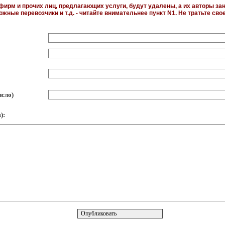
ирм и прочих лиц, предлагающих услуги, будут удалены, а их авторы за
жные перевозчики и т.д. - читайте внимательнее пункт N1. Не тратьте сво
исло)
):