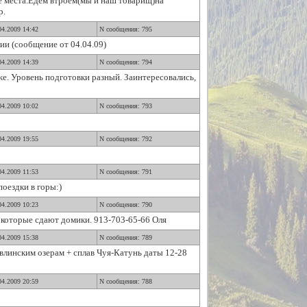
е места.Едем втроём(мы и наш товарищ)на
р.
04.2009 14:42
N сообщения: 795
ии (сообщение от 04.04.09)
04.2009 14:39
N сообщения: 794
е. Уровень подготовки разный. Заинтересовались,
04.2009 10:02
N сообщения: 793
04.2009 19:55
N сообщения: 792
04.2009 11:53
N сообщения: 791
поездки в горы:)
04.2009 10:23
N сообщения: 790
 которые сдают домики. 913-703-65-66 Оля
04.2009 15:38
N сообщения: 789
линским озерам + сплав Чуя-Катунь даты 12-28
04.2009 20:59
N сообщения: 788