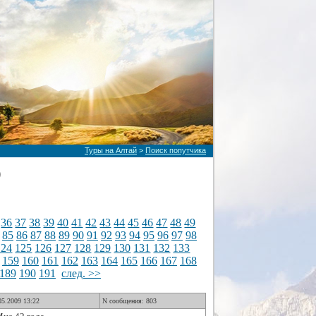
Туры на Алтай
>
Поиск попутчика
)
36
37
38
39
40
41
42
43
44
45
46
47
48
49
85
86
87
88
89
90
91
92
93
94
95
96
97
98
124
125
126
127
128
129
130
131
132
133
159
160
161
162
163
164
165
166
167
168
189
190
191
след. >>
05.2009 13:22
N сообщения: 803