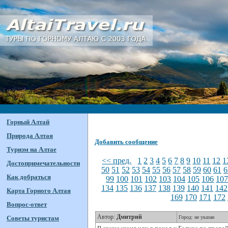
Горный Алтай
Природа Алтая
Добавить сообщение
Туризм на Алтае
<< пред.
1
2
3
4
5
6
7
8
9
10
11
12
1
Достопримечательности
50
51
52
53
54
55
56
57
58
59
60
61
6
Как добраться
99
100
101
102
103
104
105
106
10
134
135
136
137
138
139
140
141
142
Карта Горного Алтая
169
170
171
172
Вопрос-ответ
Автор:
Дмитрий
Советы туристам
Город: не указан