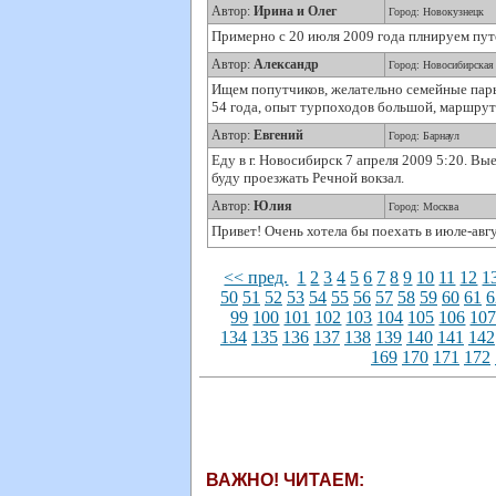
Автор:
Ирина и Олег
Город: Новокузнецк
Примерно с 20 июля 2009 года плнируем пут
Автор:
Александр
Город: Новосибирская 
Ищем попутчиков, желательно семейные пары ,
54 года, опыт турпоходов большой, маршрут
Автор:
Евгений
Город: Барнаул
Еду в г. Новосибирск 7 апреля 2009 5:20. Вые
буду проезжать Речной вокзал.
Автор:
Юлия
Город: Москва
Привет! Очень хотела бы поехать в июле-авгу
<< пред.
1
2
3
4
5
6
7
8
9
10
11
12
1
50
51
52
53
54
55
56
57
58
59
60
61
6
99
100
101
102
103
104
105
106
10
134
135
136
137
138
139
140
141
142
169
170
171
172
ВАЖНО! ЧИТАЕМ: