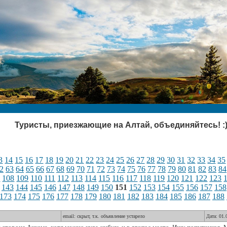
Туристы, приезжающие на Алтай, объединяйтесь! :
3
14
15
16
17
18
19
20
21
22
23
24
25
26
27
28
29
30
31
32
33
34
35
2
63
64
65
66
67
68
69
70
71
72
73
74
75
76
77
78
79
80
81
82
83
84
7
108
109
110
111
112
113
114
115
116
117
118
119
120
121
122
123
143
144
145
146
147
148
149
150
151
152
153
154
155
156
157
158
173
174
175
176
177
178
179
180
181
182
183
184
185
186
187
188
email: скрыт, т.к. объявление устарело
Дата: 01.