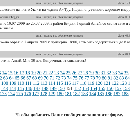
email: скрыт, т.к. объявление устарело
Дата: 12.
ешествие на плато Укок и на ледник Ак-Тру. Ищем попутчиков с хорошим вне
облать г.Бердск
email: скрыт, т.к. объявление устарело
Дата: 08.
 с 10.07 2009 по 25.07 2009. в район Белухи, Горный Алтай, со своим авто и 
ы знаем.
email: скрыт, т.к. объявление устарело
Дата: 06.
зжаю обратно 7 апреля 2009 г. примерно 18:00, есть риск задержаться и до 8 ап
email: скрыт, т.к. объявление устарело
Дата: 04.
сте на Алтай. Мне 39 лет. Попутчики, откликнитесь!
3
14
15
16
17
18
19
20
21
22
23
24
25
26
27
28
29
30
31
32
33
34
35
2
63
64
65
66
67
68
69
70
71
72
73
74
75
76
77
78
79
80
81
82
83
84
7
108
109
110
111
112
113
114
115
116
117
118
119
120
121
122
123
143
144
145
146
147
148
149
150
151
152
153
154
155
156
157
158
173
174
175
176
177
178
179
180
181
182
183
184
185
186
187
188
Чтобы добавить Ваше сообщение заполните форму