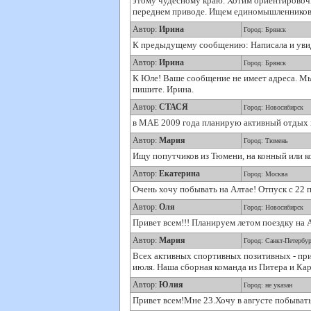
этому чудесному краю. Хотим ориентировочн
переднем приводе. Ищем единомышленников на
Автор:
Ирина
Город: Брянск
К предыдущему сообщению: Написала и увидел
Автор:
Ирина
Город: Брянск
К Юле! Ваше сообщение не имеет адреса. Мы 
пишите. Ирина.
Автор:
СТАСЯ
Город: Новосибирск
в МАЕ 2009 года планирую активный отдых н
Автор:
Мария
Город: Тюмень
Ищу попутчиков из Тюмени, на конный или к
Автор:
Екатерина
Город: Москва
Очень хочу побывать на Алтае! Отпуск с 22 по
Автор:
Оля
Город: Новосибирск
Привет всем!!! Планируем летом поездку на 
Автор:
Мария
Город: Санкт-Петербур
Всех активных спортивных позитивных - при
июля. Наша сборная команда из Питера и Кар
Автор:
Юлия
Город: не указан
Привет всем!Мне 23.Хочу в августе побывать