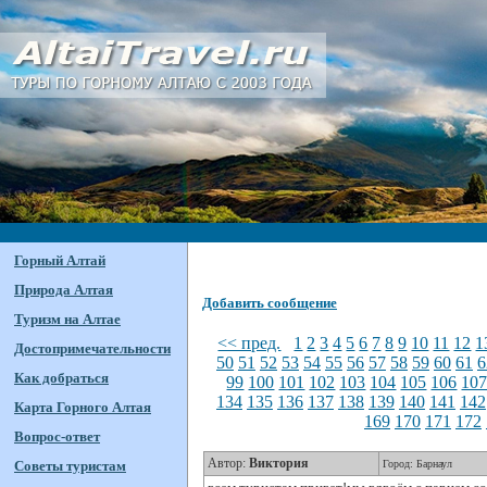
Горный Алтай
Природа Алтая
Добавить сообщение
Туризм на Алтае
<< пред.
1
2
3
4
5
6
7
8
9
10
11
12
1
Достопримечательности
50
51
52
53
54
55
56
57
58
59
60
61
6
Как добраться
99
100
101
102
103
104
105
106
10
134
135
136
137
138
139
140
141
142
Карта Горного Алтая
169
170
171
172
Вопрос-ответ
Автор:
Виктория
Советы туристам
Город: Барнаул