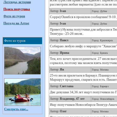
всем туристам привет!мы вдвоём с парнем соб
Легенды, истории
рассмотрим любые варианты:)),но если не по
Поиск попутчика
Автор:
Ivan
Город: Дубна
Фото из туров
Сорри) Ошибся в прошлом сообщении! 9-10 __
Погода на Алтае
Автор:
Ivan
Город: Дубна
Привет) Нужны попутчики для заброски в Тюн
Тюнгура - 25-26 июля..
Автор:
Павел
Фото из туров
Город: Красноярск
Собираю любую инфу о маршруте "Хакасия/Тыв
Автор:
Ирина
Город: Брянск
Тем, кто хочет присоединиться: 27 июля вые
сорвался, поэтому мы можем взять попутчик
Автор:
Ян
Город: Москва
25-го июля прилетаем в Барнаул. Планируем 
Маршрут продуман, снаряга вся есть. Пишит
Автор:
Светлана
Город: Барнаул
Две девушки 34,36 лет ищут попутчиков по 
Автор:
Владимир, 47 лет
Город: Новосибирск
Ищу попутчиков Новосибирск-Тюнгур-Аккем-Бе
Смотреть еще...
Автор:
Олег
Город: Москва