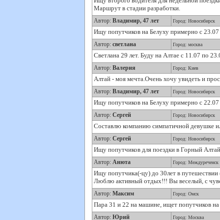
Ищу второго водителя для недельной поездки
Маршрут в стадии разработки.
Автор:
Владимир, 47 лет
Город: Новосибирск
Ищу попутчиков на Белуху примерно с 23.07 
Автор:
светлана
Город: москва
Светлана 29 лет. Буду на Алтае с 11.07 по 23
Автор:
Валерия
Город: Киев
Алтай - моя мечта.Очень хочу увидеть и про
Автор:
Владимир, 47 лет
Город: Новосибирск
Ищу попутчиков на Белуху примерно с 22.07 
Автор:
Сергей
Город: Новосибирск
Составлю компанию симпатичной девушке или 
Автор:
Сергей
Город: Новосибирск
Ищу попутчиков для поездки в Горный Алтай.
Автор:
Анюта
Город: Междуреченск
Ищу попутчика(-цу) до 30лет в путешествии 
Люблю активный отдых!!! Вы веселый, с чувс
Автор:
Максим
Город: Омск
Пара 31 и 22 на машине, ищет попутчиков на 
Автор:
Юрий
Город: Москва