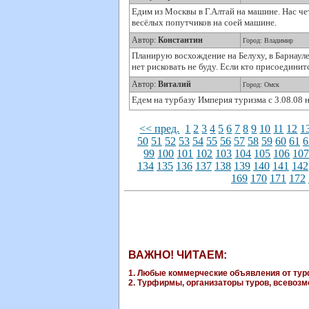
Едим из Москвы в Г.Алтай на машине. Нас чет
весёлых попутчиков на соей машине.
Автор:
Константин
Город: Владимир
Планирую восхождение на Белуху, в Барнауле 
нет рисковать не буду. Если кто присоединитс
Автор:
Виталий
Город: Омск
Едем на турбазу Империя туризма с 3.08.08 н
<< пред.
1
2
3
4
5
6
7
8
9
10
11
12
1
50
51
52
53
54
55
56
57
58
59
60
61
6
99
100
101
102
103
104
105
106
10
134
135
136
137
138
139
140
141
142
169
170
171
172
ВАЖНО! ЧИТАЕМ:
1. Любые коммерческие объявления от турф
2. Турфирмы, организаторы туров, всевозмо