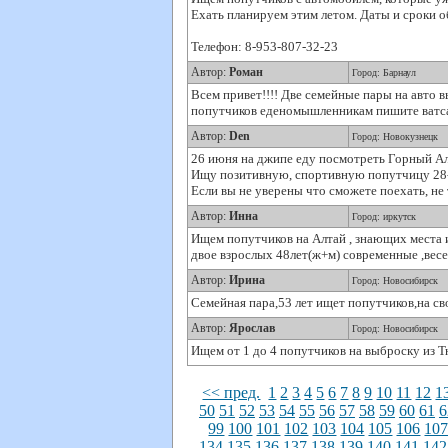
Ехать планируем этим летом. Даты и сроки о
Телефон: 8-953-807-32-23
Автор:
Роман
Город: Барнаул
Всем привет!!!! Две семейные пары на авто 
попутчиков еденомышленникам пишите ватс
Автор:
Den
Город: Новокузнецк
26 июня на джипе еду посмотреть Горный Ал
Ищу позитивную, спортивную попутчицу 28-
Если вы не уверены что сможете поехать, не 
Автор:
Инна
Город: иркутск
Ищем попутчиков на Алтай , знающих места 
двое взрослых 48лет(ж+м) современные ,вес
Автор:
Ирина
Город: Новосибирск
Семейная пара,53 лет ищет попутчиков,на с
Автор:
Ярослав
Город: Новосибирск
Ищем от 1 до 4 попутчиков на выброску из Тю
<< пред.
1
2
3
4
5
6
7
8
9
10
11
12
1
50
51
52
53
54
55
56
57
58
59
60
61
6
99
100
101
102
103
104
105
106
10
134
135
136
137
138
139
140
141
142