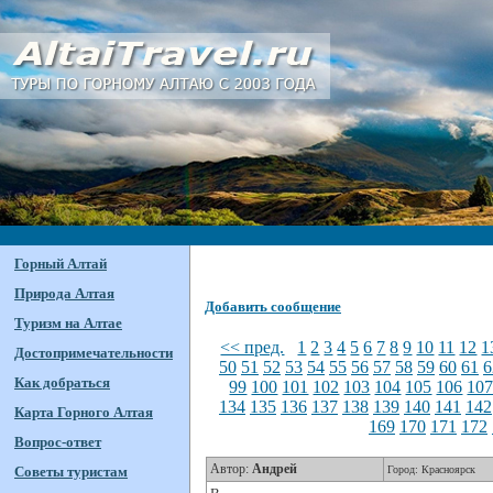
Горный Алтай
Природа Алтая
Добавить сообщение
Туризм на Алтае
<< пред.
1
2
3
4
5
6
7
8
9
10
11
12
1
Достопримечательности
50
51
52
53
54
55
56
57
58
59
60
61
6
Как добраться
99
100
101
102
103
104
105
106
10
134
135
136
137
138
139
140
141
142
Карта Горного Алтая
169
170
171
172
Вопрос-ответ
Автор:
Андрей
Советы туристам
Город: Красноярск