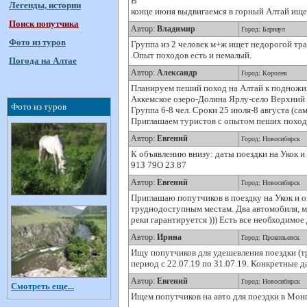
В
Легенды, истории
конце июня выдвигаемся в горный Алтай ище
Поиск попутчика
Автор:
Владимир
Город: Барнаул
Фото из туров
Группа из 2 человек м+ж ищет недорогой тр
.Опыт походов есть и немалый.
Погода на Алтае
Автор:
Александр
Город: Королев
Планируем пеший поход на Алтай к подножи
Аккемское озеро-Долина Ярлу-село Верхний 
Фото из туров
Группа 6-8 чел. Сроки 25 июля-8 августа (са
Приглашаем туристов с опытом пеших походо
Автор:
Евгений
Город: Новосибирск
К объявлению внизу: даты поездки на Укок и 
91З 79О 2З 87
Автор:
Евгений
Город: Новосибирск
Приглашаю попутчиков в поездку на Укок и о
труднодоступным местам. Два автомобиля, ма
реки гарантируется ))) Есть все необходимое
Автор:
Ирина
Город: Прокопьевск
Ищу попутчиков для удешевления поездки (тр
период с 22.07.19 по 31.07.19. Конкретные 
Автор:
Евгений
Город: Новосибирск
Смотреть еще...
Ищем попутчиков на авто для поездки в Мон