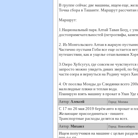
В группе сейчас две машины, ищем еще, жела
Точка сбора в Ташанте. Маршрут рассчитан н
Маршрут:
1.Национальны­й парк Алтай Таван Богд, с у
достопримечательностей (петроглифы, каменн
2. Из Монгольского Алтая в жаркую пустыню
Частично пустыня Гоби все еще остается нет
путешествии, как и ущелье отшельников Хэ
3.Озеро Хубсугул, где совсем не чувствуетс
запросто можно увидеть диких зверей, по бе
части озера и вернуться на Родину через Ха
4. От поселка Монды до Слюдянки всего 200км
малолюдные пляжи и теплая вода.
Планирую взять машину в прокат в Улан Уде 
Автор:
Алексей
Город: Москва
С 17 по 26 мая 2019 берём авто в прокат и 
Желающие присоединиться - пишите.
Транспортные расходы делятся на всех.
Автор:
Михаил
Город: Новосибирск
Ищем попутчиков на машине с целью разделит