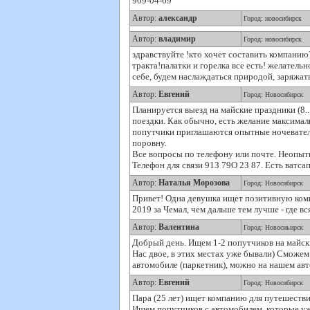
909-04-69
Автор:
александр
Город: новосибирск
Автор:
владимир
Город: новосибирск
здравствуйте !кто хочет составить компанию
тракта!палатки и горелка все есть! желательн
себе, будем наслаждаться природой, заряжать
Автор:
Евгений
Город: Новосибирск
Планируется выезд на майские праздники (8.
поездки. Как обычно, есть желание максимал
попутчики приглашаются опытные ночеватели 
поровну.
Все вопросы по телефону или почте. Неопыт
Телефон для связи 91З 79О 2З 87. Есть ватсап
Автор:
Наталья Морозова
Город: Новосибирск
Привет! Одна девушка ищет позитивную комп
2019 за Чемал, чем дальше тем лучше - где вс
Автор:
Валентина
Город: Новосиьирск
Добрый день. Ищем 1-2 попутчиков на майск
Нас двое, в этих местах уже бывали) Сможе
автомобиле (паркетник), можно на нашем авт
Автор:
Евгений
Город: Новосибирск
Пара (25 лет) ищет компанию для путешестви
Ищем попутчиков с автомобилем, которые уж