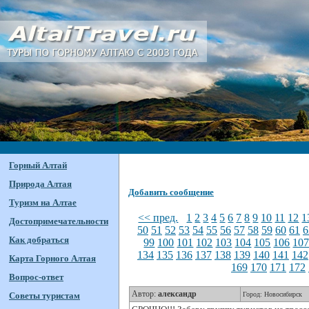
Горный Алтай
Природа Алтая
Добавить сообщение
Туризм на Алтае
<< пред.
1
2
3
4
5
6
7
8
9
10
11
12
1
Достопримечательности
50
51
52
53
54
55
56
57
58
59
60
61
6
Как добраться
99
100
101
102
103
104
105
106
10
134
135
136
137
138
139
140
141
142
Карта Горного Алтая
169
170
171
172
Вопрос-ответ
Автор:
александр
Советы туристам
Город: Новосибирск