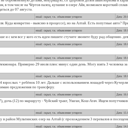
 не обременённую детьми, некурящую, со здоровой долей авантюризма в харак
, в том числе на Чёртов палец, купание в озере Айя, возможен короткий сплав
ться до 07 августа.
email: скрыт, т.к. объявление устарело
Дата: 20.
ля. Куда конкретно - выясню в процессе), но на Алтай. Есть попутные авто? П
email: скрыт, т.к. объявление устарело
Дата: 18.
е и с кем все у кого есть идеи пишите стучите звоните буду рад общению. дев
email: скрыт, т.к. объявление устарело
Дата: 18.
email: скрыт, т.к. объявление устарело
Дата: 18.
лекмонара. Примерно 29 июля плюс минус один день. Могу взять 3 человека з
email: скрыт, т.к. объявление устарело
Дата: 18.
 4 взрослых + ребёнок 10 лет. Дальше с использованием лошадей через Кучерли
нимаю предложения по трансферу.
email: скрыт, т.к. объявление устарело
Дата: 16.
7), дочь (12) по маршруту - Чуйский тракт, Улаган, Кош-Агач. Ищем попутчик
email: скрыт, т.к. объявление устарело
Дата: 15.
у в район Мультинских озер на Алтай (с прохождением 3 перевалов и посещен
email: скрыт, т.к. объявление устарело
Дата: 14.