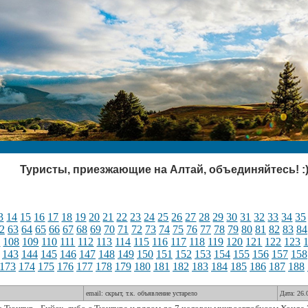
Туристы, приезжающие на Алтай, объединяйтесь! :
3
14
15
16
17
18
19
20
21
22
23
24
25
26
27
28
29
30
31
32
33
34
35
2
63
64
65
66
67
68
69
70
71
72
73
74
75
76
77
78
79
80
81
82
83
84
7
108
109
110
111
112
113
114
115
116
117
118
119
120
121
122
123
143
144
145
146
147
148
149
150
151
152
153
154
155
156
157
158
173
174
175
176
177
178
179
180
181
182
183
184
185
186
187
188
email: скрыт, т.к. объявление устарело
Дата: 26.