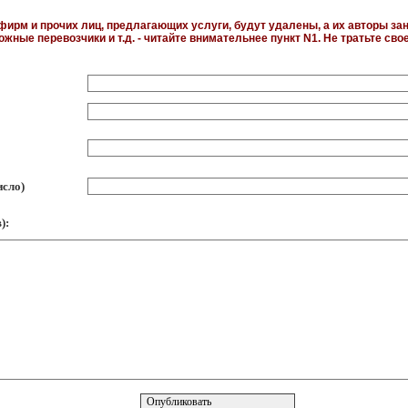
ирм и прочих лиц, предлагающих услуги, будут удалены, а их авторы за
жные перевозчики и т.д. - читайте внимательнее пункт N1. Не тратьте сво
исло)
):