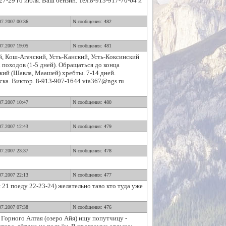
7-29 го июля. Ваш бензин. Тел.8-913-917-70-64 и
07.2007 00:36
N сообщения: 482
07.2007 19:05
N сообщения: 481
, Кош-Агачский, Усть-Канский, Усть-Коксинский
походов (1-5 дней). Обращаться до конца
кий (Шавла, Маашей) хребты. 7-14 дней.
ска. Виктор. 8-913-907-1644 vta367@ngs.ru
07.2007 10:47
N сообщения: 480
07.2007 12:43
N сообщения: 479
07.2007 23:37
N сообщения: 478
07.2007 22:13
N сообщения: 477
я 21 поеду 22-23-24) желательно таво кто туда уже
07.2007 07:38
N сообщения: 476
Горного Алтая (озеро Айя) ищу попутчицу -