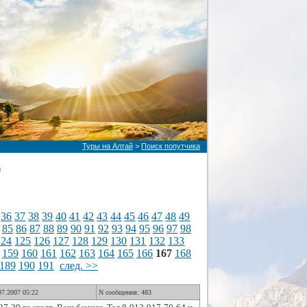
Туры на Алтай
>
Поиск попутчика
)
36
37
38
39
40
41
42
43
44
45
46
47
48
49
85
86
87
88
89
90
91
92
93
94
95
96
97
98
124
125
126
127
128
129
130
131
132
133
159
160
161
162
163
164
165
166
167
168
189
190
191
след. >>
07.2007 05:22
N сообщения: 483