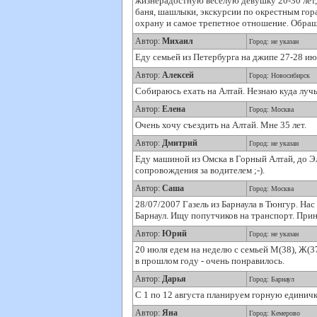
жизнерадостную весёлую девушку 20-30 лет,
баня, шашлыки, экскурсии по окрестным горам
охрану и самое трепетное отношение. Обраща
Автор:
Михаил
Город: не указан
Еду семьей из Петербурга на джипе 27-28 ию
Автор:
Алексей
Город: Новосибирск
Собираюсь ехать на Алтай. Незнаю куда лучьш
Автор:
Елена
Город: Москва
Очень хочу съездить на Алтай. Мне 35 лет.
Автор:
Дмитрий
Город: не указан
Еду машиной из Омска в Горный Алтай, до Э
сопровождения за водителем ;-).
Автор:
Саша
Город: Москва
28/07/2007 Газель из Барнаула в Тюнгур. Нас
Барнаул. Ищу попутчиков на транспорт. При
Автор:
Юрий
Город: не указан
20 июля едем на неделю с семьей М(38), Ж(3
в прошлом году - очень понравилось.
Автор:
Дарья
Город: Барнаул
С 1 по 12 августа планируем горную единичк
Автор:
Яна
Город: Кемерово