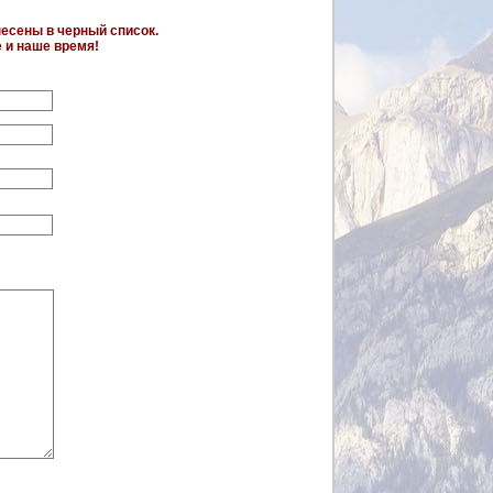
несены в черный список.
е и наше время!