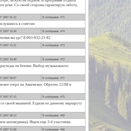
тере, лёгкую на подъём. В программе отдыха:
 по реке. Со своей стороны гарантирую заботу,
07.2007 05:52
N сообщения: 475
рислушаюсь к советам
07.2007 16:36
N сообщения: 474
ченки вы где? 8-903-932-21-82
07.2007 15:21
N сообщения: 473
07.2007 10:40
N сообщения: 472
а расходы на бензин. Выбор музыкального
07.2007 09:07
N сообщения: 471
нское озеро на Аккемское. Обратно 12/08 в
07.2007 07:15
N сообщения: 470
ов со своей машиной. Ездили по данному маршруту
07.2007 08:13
N сообщения: 469
ием заповедника). Ищем еще 3-4 участника.
07.2007 15:00
N сообщения: 468