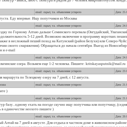
 Тюнгур - Бийск, либо с Тюнгура и рядом до 7 человек микроавтобусом Хонда 2
email: скрыт, т.к. объявление устарело
Дата: 25.
вгуста. Еду впервые. Ищу попутчиков из Москвы
email: скрыт, т.к. объявление устарело
Дата: 24.
здку по Горному Алтаю дальше Семинского перевала (Онгудайский, Улаганский
должительность 5-12 дней. Возможно включение в программу коротких пеших 
А также в несложный пеший поход на Катунский (район Белухи) или Северо-Чуйс
ичии своего снаряжения). Обращаться до начала сентября. Выезд из Новосибир
 и e-mail
email: скрыт, т.к. объявление устарело
Дата: 24.
льтинские озера. Возьмем еще 1-2 человека. Пишите: kritskayasputnik@mail.ru
email: скрыт, т.к. объявление устарело
Дата: 23.
 маршрута по Телецкому озеру на 7 дней, с 12 августа.
осква
email: скрыт, т.к. объявление устарело
Дата: 21.
ите )
email: скрыт, т.к. объявление устарело
Дата: 21.
 тур базу...одному ехать на поезде скучно ищу попутчика или попутчицу, (седн
ть в одиночестве неохото пишите )
email: скрыт, т.к. объявление устарело
Дата: 20.
 Алтай на 7 дней в августе. Для отдыха в частном доме в живописном районе 