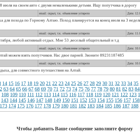
 28 июля на своем авто с двумя немаленькими детьми. Ищу попутчика в дорогу
email: скрыт, т.к. объявление устарело
Дата: 12.
а для похода по Горному Алтаю. Поход планируется на конец июля на 3 недел
email: скрыт, т.к. объявление устарело
Дата: 11.
тября, любой активный отдых. Мне 53 ,веселый общительный и т.д
email: скрыт, т.к. объявление устарело
Дата: 10.
лтай можем взять попутчиков. Нас двое парней. Звоните 89231187485
email: скрыт, т.к. объявление устарело
Дата: 10.
дыха, для совместного путешествия на Алтай.
3
14
15
16
17
18
19
20
21
22
23
24
25
26
27
28
29
30
31
32
33
34
35
2
63
64
65
66
67
68
69
70
71
72
73
74
75
76
77
78
79
80
81
82
83
84
7
108
109
110
111
112
113
114
115
116
117
118
119
120
121
122
123
143
144
145
146
147
148
149
150
151
152
153
154
155
156
157
158
173
174
175
176
177
178
179
180
181
182
183
184
185
186
187
188
Чтобы добавить Ваше сообщение заполните форму