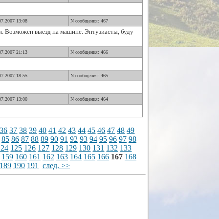
07.2007 13:08
N сообщения: 467
и. Возможен выезд на машине. Энтузиасты, буду
07.2007 21:13
N сообщения: 466
07.2007 18:55
N сообщения: 465
07.2007 13:00
N сообщения: 464
36
37
38
39
40
41
42
43
44
45
46
47
48
49
85
86
87
88
89
90
91
92
93
94
95
96
97
98
124
125
126
127
128
129
130
131
132
133
159
160
161
162
163
164
165
166
167
168
189
190
191
след. >>