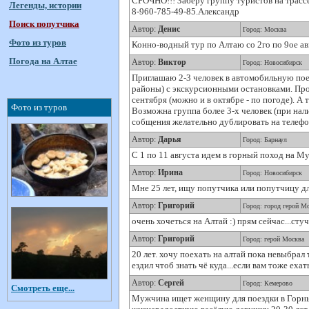
СРОЧНО!!! Заберу группу туристов на трассе
Легенды, истории
8-960-785-49-85.Александр
Поиск попутчика
Автор:
Денис
Город: Москва
Фото из туров
Конно-водный тур по Алтаю со 2го по 9ое а
Погода на Алтае
Автор:
Виктор
Город: Новосибирск
Приглашаю 2-3 человек в автомобильную пое
районы) с экскурсионными остановками. Про
сентября (можно и в октябре - по погоде). 
Фото из туров
Возможна группа более 3-х человек (при нал
собщения желательно дублировать на телефон
Автор:
Дарья
Город: Барнаул
С 1 по 11 августа идем в горный поход на Му
Автор:
Ирина
Город: Новосибирск
Мне 25 лет, ищу попутчика или попутчицу для
Автор:
Григорий
Город: город герой М
очень хочеться на Алтай :) прям сейчас...стуч
Автор:
Григорий
Город: герой Москва
20 лет. хочу поехать на алтай пока невыбрал
ездил чтоб знать чё куда...если вам тоже еха
Автор:
Сергей
Город: Кемерово
Смотреть еще...
Мужчина ищет женщину для поездки в Горный