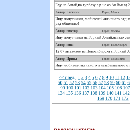
Еду на Алтай,на турбазу в р-не оз.Ая Выезд
Автор:
Евгений
Город: Минск
Ищу попутчиков, любителей активного отдых
рад общению!
Автор:
виктор
Город: москва
Ищу попутчиков на Горный Алтай,начало сен
Автор:
вова
Город: Новосибирск
12.07 выезжаем из Новосибирска в Горный А
Автор:
Ирина
Город: Novosibirsk
Ищу любителя активного и незабываемого от
<< пред.
1
2
3
4
5
6
7
8
9
10
11
12
1
50
51
52
53
54
55
56
57
58
59
60
61
6
99
100
101
102
103
104
105
106
10
134
135
136
137
138
139
140
141
142
169
170
171
172