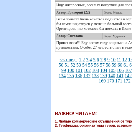
Ищу интересных, веселых попутчиц для поездк
Автор:
Григорий (22)
Город: Москва
Всем привет!Очень хочеться подняться в гор
бы компания,отпуск у меня не большой всего 
Орентировочно хотелось бы поехать в Июне -
Автор:
Светлана
Город: Мурманск
Привет всем!!! Еду в этом году впервые на А
путишествия. О себе: 27 лет, есть опыт в вел
<< пред.
1
2
3
4
5
6
7
8
9
10
11
12
1
50
51
52
53
54
55
56
57
58
59
60
61
6
99
100
101
102
103
104
105
106
10
134
135
136
137
138
139
140
141
142
169
170
171
172
ВАЖНО! ЧИТАЕМ:
1. Любые коммерческие объявления от турф
2. Турфирмы, организаторы туров, всевозмо