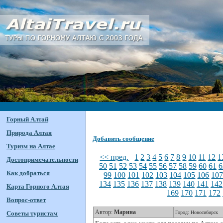
Горный Алтай
Природа Алтая
Добавить сообщение
Туризм на Алтае
<< пред.
1
2
3
4
5
6
7
8
9
10
11
12
1
Достопримечательности
50
51
52
53
54
55
56
57
58
59
60
61
6
Как добраться
99
100
101
102
103
104
105
106
10
134
135
136
137
138
139
140
141
142
Карта Горного Алтая
169
170
171
172
Вопрос-ответ
Автор:
Марина
Советы туристам
Город: Новосибирск