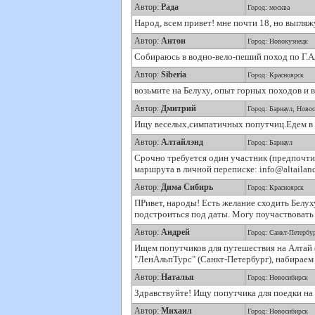
Автор:
Рада
Город: москва
Народ, всем привет! мне почти 18, но выгляж
Автор:
Антон
Город: Новокузнецк
Собираюсь в водно-вело-пеший поход по Г.
Автор:
Siberia
Город: Красноярск
возьмите на Белуху, опыт горных походов и 
Автор:
Дмитрий
Город: Барнаул, Ново
Ищу веселых,симпатичных попутчиц.Едем в 
Автор:
Алтайлэнд
Город: Барнаул
Срочно требуется один участник (предпочти
маршрута в личной переписке: info@altailand
Автор:
Дима Сибирь
Город: Красноярск
ПРивет, народы! Есть желание сходить Белух
подстроиться под даты. Могу поучаствовать 
Автор:
Андрей
Город: Санкт-Петербу
Ищем попутчиков для путешествия на Алтай (
"ЛенАльпТурс" (Санкт-Петербург), набираем
Автор:
Наталья
Город: Новосибирск
Здравствуйте! Ищу попутчика для поедки на
Автор:
Михаил
Город: Новосибирск