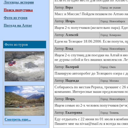
Если есть одно место для поездки по Алтаю с
Легенды, истории
Автор:
Вера
Город: не указан
Поиск попутчика
Мисс и Миссис! Пойдем пешком по Алтаю на 10
Фото из туров
Автор:
Игорь
Город: Новосибирск
Погода на Алтае
Ищем 2-х попутчиков (желательно пара). Едем
Автор:
Алексей
Город: Кемерово
Едем на Телецкое 18.06.2006. Если попути, п
Фото из туров
Автор:
Влад
Город: Новосибирск
Ищем 2-х спутниц для поездки на Алтай в ию
не дурны собой и без лишних комплексов. Лет
Автор:
Валерий
Город: Омск
Планирую автопробег до Телецкого озера c 
Автор:
Надежда
Город: Москва
Собираюсь по местам Рериха, треккинг с 26 
компанию. Интересные ваши предложения по
Автор:
Игорь
Город: Новосибирск
Ищем семью из 2-х человек попутчиков (м+ж) 
Автор:
Екатерина
Город: Тюмень
Еду отдыхать с 22 июня по 01 июля в комбин
Смотреть еще...
Пишите мне на nivaa@mail.ru я всегда на связ