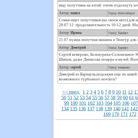
ищу попутчика на алтай. очень отдохнуть хо
Автор:
павел
Город: Новосибирск
Семья ищет попутчиков (на своем авто) для а
28.07.12. продолжительность 10-12 дней. Ма
Автор:
Ирина
Город: Барнаул
21.07 нужна попутная машина в Тюнгур для 
Автор:
Дмитрий
Город: Барнаул
Сергей кемерово, Белокуриха-Солонешное-Уст
Шинок, далее Динисова пещера и музей. Воо
Автор:
сергей
Город: кемерово
Дмитрий из Барнаула,подскажи еще по какой 
возможного турбазного ночлега?
<< пред.
1
2
3
4
5
6
7
8
9
10
11
12
1
50
51
52
53
54
55
56
57
58
59
60
61
6
99
100
101
102
103
104
105
106
10
134
135
136
137
138
139
140
141
142
169
170
171
172