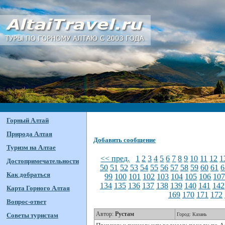
Горный Алтай
Природа Алтая
Добавить сообщение
Туризм на Алтае
<< пред.
1
2
3
4
5
6
7
8
9
10
11
12
1
Достопримечательности
50
51
52
53
54
55
56
57
58
59
60
61
6
Как добраться
99
100
101
102
103
104
105
106
10
134
135
136
137
138
139
140
141
142
Карта Горного Алтая
169
170
171
172
Вопрос-ответ
Автор:
Рустам
Советы туристам
Город: Казань