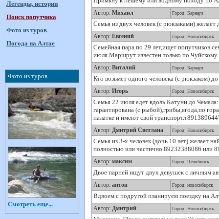
Примкну к пешему или водному походу по А
Легенды, истории
Автор:
Михаил
Город: Барнаул
Поиск попутчика
Семья из двух человек (с рюкзаками) желает 
Фото из туров
Автор:
Евгений
Город: Новосибирск
Погода на Алтае
Семейная пара по 29 лет,ищет попутчиков с
июля.Маршрут известен только по Чуйскому 
Автор:
Виталий
Город: Барнаул
Фото из туров
Кто возьмет одного человека (с рюкзаком) д
Автор:
Игорь
Город: Новосибирск
Семья 22 июля едет вдоль Катуни до Чемала: э
гарантирована (с рыбой),грибы,ягода,по гор
палатке и имеют свой транспорт.т891389644
Автор:
Дмитрий Светлана
Город: Новосибирск
Семья из 3-х человек (дочь 10 лет) желает н
полностью или частично.89232388086 или 8
Автор:
максим
Город: Челябинск
Двое парней ищут двух девушек с личным авт
Автор:
антон
Город: новосибирск
Вдвоем с подругой планируем поездку на Алта
Смотреть еще...
Автор:
Дмитрий
Город: Новосибирск