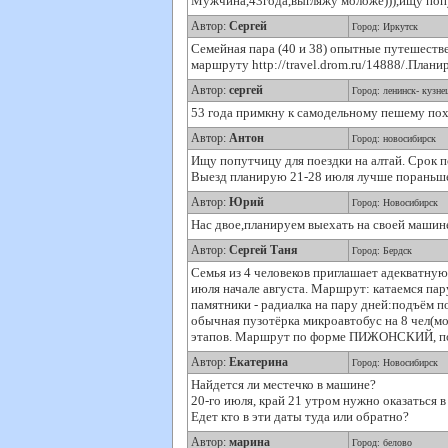
Мужчина,43года,выгляжу моложе))),ищу попу
Автор:
Сергей
Город: Иркутск
Семейная пара (40 и 38) опытные путешеств
маршруту http://travel.drom.ru/14888/.План
Автор:
сергей
Город: ленинск- кузне
53 года примкну к самодельному пешему похо
Автор:
Антон
Город: новосибирск
Ищу попутчицу для поездки на алтай. Срок п
Выезд планирую 21-28 июля лучше пораньше
Автор:
Юрий
Город: Новосибирск
Нас двое,планируем выехать на своей машине 
Автор:
Сергей Таня
Город: Бердск
Семья из 4 человеков приглашает адекватную
июля начале августа. Маршрут: катаемся пар
памятники - радиалка на пару дней:подъём по
обычная пузотёрка микроавтобус на 8 чел(мо
этапов. Маршрут по форме ПИЖОНСКИЙ, по 
Автор:
Екатерина
Город: Новосибирск
Найдется ли местечко в машине?
20-го июля, край 21 утром нужно оказаться в
Едет кто в эти даты туда или обратно?
Автор:
марина
Город: белово