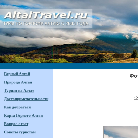
Горный Алтай
Фот
Природа Алтая
Туризм на Алтае
<
Достопримечательности
Как добраться
Карта Горного Алтая
Вопрос-ответ
Советы туристам