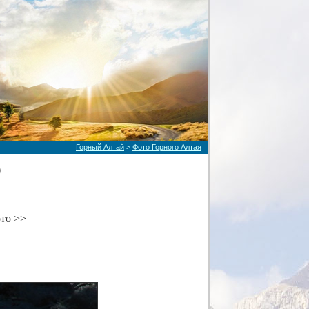
Горный Алтай
>
Фото Горного Алтая
)
то >>