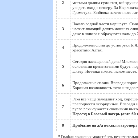
2
местами долина сужается, всё круче 
увидеть вход в пещеру. За Кырлыкски
Громотуха. Разбивка палаточного лаг
Начало водной части маршрута. Снач
3
насчитывающий девять мощных сливов
даже в шиверах образуются валы до 2
Продолжаем сплав до устья реки Б. 
4
красотами Алтая.
Сегодня насыщенный день! Множество 
5
основными препятствиями будут: пор
шивер. Ночевка в живописном месте
Продолжение сплава. Впереди порог Ш
6
Хорошая возможность фото и видеосъ
Река всё чаще замедляет ход, хороше
преподнести <сюрпризы>. Впереди ещё
7
русло реки сужается скальными выхо
Переезд в Базовый лагерь (авто 60 
8
Прибытие на ж/д вокзал и аэропорт
!!! График движения может быть незначитель