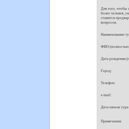
Для того, чтобы 
более человек, у
ставится предвар
вопросов.
Наименование ту
ФИО (полностью)
Дата рождения (
Город:
Телефон:
e-mail:
Дата начала тура
Примечания: