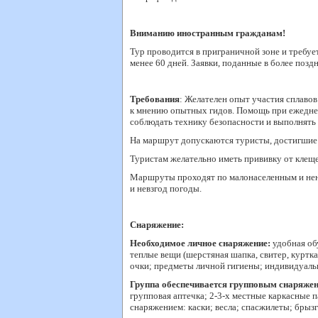
Вниманию иностранным гражданам!
Тур проводится в приграничной зоне и требуе
менее 60 дней. Заявки, поданные в более поз
Требования
: Желателен опыт участия сплаво
к мнению опытных гидов. Помощь при ежедневн
соблюдать технику безопасности и выполнять 
На маршрут допускаются туристы, достигшие 
Туристам желательно иметь прививку от клеще
Маршруты проходят по малонаселенным и нена
и невзгод погоды.
Снаряжение:
Необходимое личное снаряжение:
удобная обу
теплые вещи (шерстяная шапка, свитер, куртк
очки; предметы личной гигиены; индивидуальн
Группа обеспечивается групповым снаряже
групповая аптечка; 2-3-х местные каркасные 
снаряжением: каски; весла; спасжилеты; бры