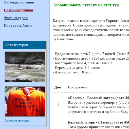
Легенды, истории
Забронировать путевку на этот тур
Поиск попутчика
Фото из туров
Катунь - главная водная артерия Горного Алт
адреналина. Сплав проходит в среднем течени
Погода на Алтае
этом участке реки сосредоточены почти все о
пороги, постоянно меняющаяся панорама живоп
путешествия.
Фото из туров
- Продолжительность 7 дней / 7 ночей. Сплав 5
- Протяженность авто - 1150 км, сплав около 2
- Категория сплава 4, с элементами 5.
- Переходы за день 4-6 часов.
- Для туристов с 18 лет.
Дни
Программа
г.Барнаул - Базовый лагерь (авто 30
Встреча туристов в аэропорту (7.00 м
1
Ненужный в горах багаж оставляем н
искупаться в теплых и глубоких Кату
Смотреть еще...
Базовый лагерь - с.Тюнгур (авто 450
Сама дорога принесёт массу впечатле