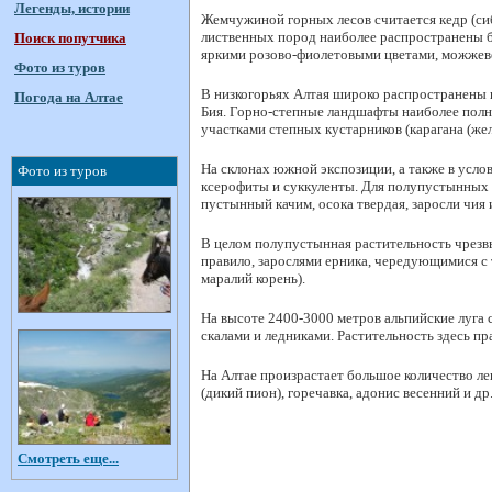
Легенды, истории
Жемчужиной горных лесов считается кедр (сиб
лиственных пород наиболее распространены б
Поиск попутчика
яркими розово-фиолетовыми цветами, можжеве
Фото из туров
В низкогорьях Алтая широко распространены п
Погода на Алтае
Бия. Горно-степные ландшафты наиболее полн
участками степных кустарников (карагана (жел
На склонах южной экспозиции, а также в усл
Фото из туров
ксерофиты и суккуленты. Для полупустынных 
пустынный качим, осока твердая, заросли чия 
В целом полупустынная растительность чрезвы
правило, зарослями ерника, чередующимися с 
маралий корень).
На высоте 2400-3000 метров альпийские луга
скалами и ледниками. Растительность здесь п
На Алтае произрастает большое количество ле
(дикий пион), горечавка, адонис весенний и др
Смотреть еще...