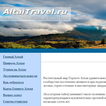
Горный Алтай
Природа Алтая
Туризм на Алтае
Достопримечательности
Растительный мир Горного Алтая удивительно
сообщества постепенно меняются при подъеме
Как добраться
лесные, горно-степные и высокогорные ландш
Карта Горного Алтая
Леса (горная тайга) занимают около половины
Вопрос-ответ
характеризующаяся исключительно прочной и 
Советы туристам
несколько сотен лет.