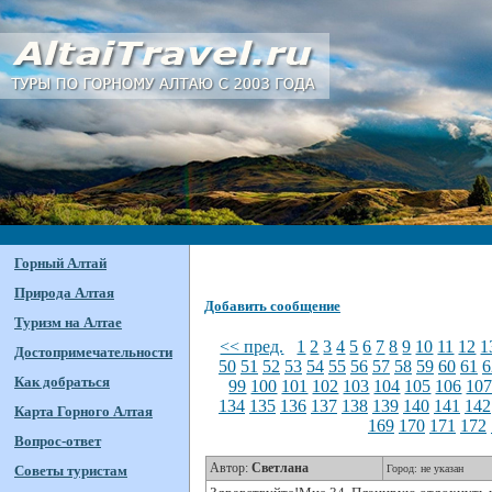
Горный Алтай
Природа Алтая
Добавить сообщение
Туризм на Алтае
<< пред.
1
2
3
4
5
6
7
8
9
10
11
12
1
Достопримечательности
50
51
52
53
54
55
56
57
58
59
60
61
6
Как добраться
99
100
101
102
103
104
105
106
10
134
135
136
137
138
139
140
141
142
Карта Горного Алтая
169
170
171
172
Вопрос-ответ
Автор:
Светлана
Советы туристам
Город: не указан