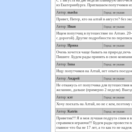
С 1 августа на две недели планирую авто-ве
из Екатеринбурга. Приглашаем попутчиков из
Автор:
masha
Город: не указан
Привет, Питер, кто на алтай в августе? без э
Автор:
Иван
Город: не указан
Ищем попутчиц в путешествие по Алтаю. 20-30
с дорогой). Другие подробности по переписк
Автор:
Ирина
Город: не указан
Очень хочется чаще бывать на природе,печь 
Пишите. Будем рады принять в свою компани
Автор:
Inna
Город: не указан
Ищу попутчиков на Алтай, нет опыта поездок
Автор:
Андрей
Город: не указан
Не откажусь от попутчика для путешествия ко
желанию, дальше (примерно 2 недели). Выезд
Автор:
кэт
Город: не указан
Хочу поехать на Алтай, но не с кем, поэтому
Автор:
Katrin
Город: не указан
Приветик!!! Я и моя лучшая подруга спим и 
справимся играючи!!! Будем рады провести п
главное что бы не 17 лет, а то как то не над