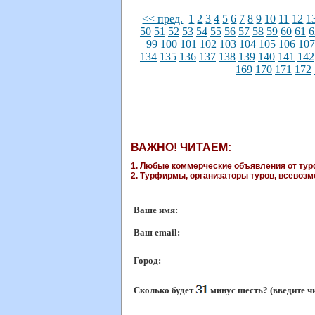
<< пред.
1
2
3
4
5
6
7
8
9
10
11
12
1
50
51
52
53
54
55
56
57
58
59
60
61
6
99
100
101
102
103
104
105
106
10
134
135
136
137
138
139
140
141
142
169
170
171
172
ВАЖНО! ЧИТАЕМ:
1. Любые коммерческие объявления от турф
2. Турфирмы, организаторы туров, всевозмо
Ваше имя:
Ваш еmail:
Город:
Сколько будет
минус шесть? (введите ч