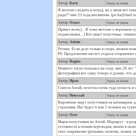
Автор:
Катя
Город: не указан
Я мечтаю сходить в поход, но у меня нет опы
рада!!! мне 23 года,москвичка. (po.ka@mail.ru
Автор:
Ольга
Город: не указан
Привет всем;)... Я тоже мечтаю о верховом т
подмосковья...:) Кто ищет попутчика - пишит
Автор:
Admin
Город: не указан
Регине: Если дело только в споре, можем пом
PS. Предложение насчет отдыха отправлено 
Автор:
Regina
Город: не указан
Немного глупо попалась на спор..мне 26 лет 
фотографии) вот сижу теперь и думаю, что де
Автор:
Ирма
Город: не указан
Снится Алтай, хочется очень туда попасть и с
Автор:
Николай
Город: не указан
Кировчане ищут попутчиков на катамаране дл
страховки. Нас будет 4 или 5 человек на тури
Автор:
Олег
Город: не указан
Ищем попутчиков на Алтай. Маршрут - в разр
готовность к пешим переходам, жизни в пала
свое снаряжение (рюкзаки, палатки, ложки, та