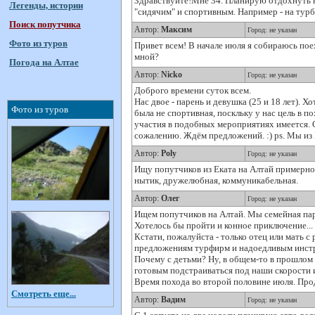
Здравствуйте!Мне 34. Планирую отдохнуть 
Легенды, истории
"сидячим" и спортивным. Например - на турб
Поиск попутчика
Автор:
Максим
Город: не указан
Фото из туров
Привет всем! В начале июля я собираюсь пое
мной?
Погода на Алтае
Автор:
Nicko
Город: не указан
Доброго времени суток всем.
Нас двое - парень и девушка (25 и 18 лет).
Фото из туров
была не спортивная, поскльку у нас цель в п
участия в подобных мероприятиях имеется. С
сожалению. Ждём предложений. :) ps. Мы из 
Автор:
Poly
Город: не указан
Ищу попутчиков из Еката на Алтай примерно 
нытик, дружелюбная, коммуникабельная.
Автор:
Олег
Город: не указан
Ищем попутчиков на Алтай. Мы семейная пара
Хотелось бы пройти и конное приключение... 
Кстати, пожалуйста - только отец или мать с
предложениям турфирм и надоедливым инстр
Почему с детьми? Ну, в общем-то в прошлом 
готовым подстраиваться под наши скорости и 
Время похода во второй половине июля. Прод
Смотреть еще...
Автор:
Вадим
Город: не указан